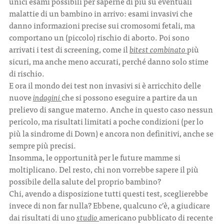
unici esami possibili per saperne di più su eventuali
malattie di un bambino in arrivo: esami invasivi che
danno informazioni precise sui cromosomi fetali, ma
CONTATTI
comportano un (piccolo) rischio di aborto. Poi sono
arrivati i test di screening, come il
bitest combinato
più
sicuri, ma anche meno accurati, perché danno solo stime
di rischio.
E ora il mondo dei test non invasivi si è arricchito delle
ITA
ENG
nuove
indagini
che si possono eseguire a partire da un
prelievo di sangue materno. Anche in questo caso nessun
pericolo, ma risultati limitati a poche condizioni (per lo
più la sindrome di Down) e ancora non definitivi, anche se
sempre più precisi.
Insomma, le opportunità per le future mamme si
moltiplicano. Del resto, chi non vorrebbe sapere il più
possibile della salute del proprio bambino?
Chi, avendo a disposizione tutti questi test, sceglierebbe
invece di non far nulla? Ebbene, qualcuno c’è, a giudicare
dai risultati di uno
studio
americano pubblicato di recente