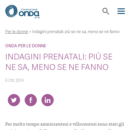
search
Per le donne
>
Indagini prenatali: più se ne sa, meno se ne fanno
CHI SIAMO
ONDA PER LE DONNE
CON CHI LAVORIAMO
INDAGINI PRENATALI: PIÙ SE
NE SA, MENO SE NE FANNO
STRUMENTI
6 Ott 2014
PROGETTI
BOLLINI
Per molto tempo amniocentesi e villocentesi sono stati gli
NEWS