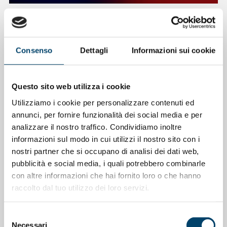
ONDA PER LE DONNE
Depressione Post Partum: intervista al
Prof. Claudio Mencacci
Consenso
Dettagli
Informazioni sui cookie
23 Apr 2026
Questo sito web utilizza i cookie
Utilizziamo i cookie per personalizzare contenuti ed
annunci, per fornire funzionalità dei social media e per
analizzare il nostro traffico. Condividiamo inoltre
informazioni sul modo in cui utilizzi il nostro sito con i
nostri partner che si occupano di analisi dei dati web,
pubblicità e social media, i quali potrebbero combinarle
con altre informazioni che hai fornito loro o che hanno
raccolto dal tuo utilizzo dei loro servizi.
Selezione
ONDA PER IL SISTEMA SANITARIO
ONDA PER LE DONNE
Necessari