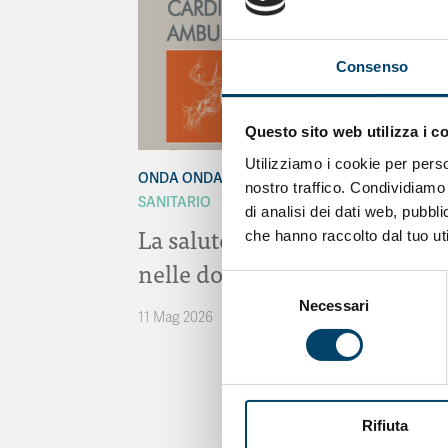
Consenso
Questo sito web utilizza i c
Utilizziamo i cookie per perso
ONDA ONDANOTIZIE
ONDA PER IL SISTEMA
nostro traffico. Condividiamo 
SANITARIO
di analisi dei dati web, pubbl
La salute cardiovascolare
che hanno raccolto dal tuo uti
nelle donne
Selezione
Necessari
del
11 Mag 2026
consenso
Rifiuta