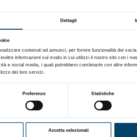
Dettagli
ookie
nalizzare contenuti ed annunci, per fornire funzionalità dei socia
ONDA PER IL SISTEMA SANITARIO
ONDA PER
inoltre informazioni sul modo in cui utilizzi il nostro sito con i n
LE DONNE
icità e social media, i quali potrebbero combinarle con altre inform
Salu’. Dal dialogo alla cura
lizzo dei loro servizi.
15 Apr 2026
Preferenze
Statistiche
Accetta selezionati