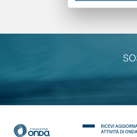
SO
RICEVI AGGIORN
ATTIVITÀ DI OND