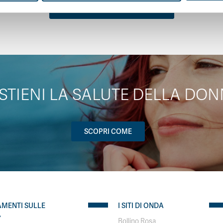
TUTTE LE NOTIZIE CORRELATE
STIENI LA SALUTE DELLA DON
SCOPRI COME
AMENTI SULLE
I SITI DI ONDA
A
Bollino Rosa