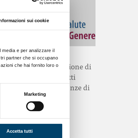
Informazioni sui cookie
l media e per analizzare il
ONDA PER IL SISTEMA SANITARIO
ostri partner che si occupano
Bando per l’assegnazione di
azioni che hai fornito loro o
un premio per progetti
riguardanti le Differenze di
Marketing
genere in pediatria
7 Gen 2026
Accetta tutti