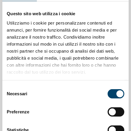
Questo sito web utilizza i cookie
Utilizziamo i cookie per personalizzare contenuti ed
annunci, per fornire funzionalità dei social media e per
analizzare il nostro traffico. Condividiamo inoltre
informazioni sul modo in cui utilizzi il nostro sito con i
nostri partner che si occupano di analisi dei dati web,
pubblicità e social media, i quali potrebbero combinarle
con altre informazioni che hai fornito loro o che hanno
ONDA PER LE DONNE
raccolto dal tuo utilizzo dei loro servizi.
Depressione Post Partum: intervista al
Prof. Claudio Mencacci
Selezione
Necessari
del
23 Apr 2026
consenso
Preferenze
Statistiche