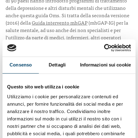
di 90 paesi hanno introdotto programmi di trattamento
della depressione e altri disturbi mentali che utilizzano
anche questa guida Oms. Si tratta della seconda versione
(2016) della
Guida intervento mhGAP
(mhGAP-IG) per la
salute mentale, ad uso anche dei non specialisti e per
l’utilizzo da parte di medici, infermieri, altri operatori
sanitari e pianificatori sanitari e manager.
Al contrario, non agire è costoso
. Secondo uno studio
Oms, che ha calcolato i costi di trattamento e i risultati di
Consenso
Dettagli
Informazioni sui cookie
salute in 36 paesi a basso, medio e alto reddito per gli anni
2016-2030, bassi livelli di accesso alle cure per la
depressione e altri disordini mentali come l’ansia, si
Questo sito web utilizza i cookie
traducono in una perdita economica globale di un trilione
di dollari ogni anno. Le perdite sono a carico di famiglie,
Utilizziamo i cookie per personalizzare contenuti ed
datori di lavoro e dei governi. Le famiglie perdono
annunci, per fornire funzionalità dei social media e per
finanziariamente quando le persone non possono
analizzare il nostro traffico. Condividiamo inoltre
lavorare. I datori di lavoro quando i dipendenti diventano
informazioni sul modo in cui utilizzi il nostro sito con i
meno produttivi e non sono in grado di lavorare. I governi
nostri partner che si occupano di analisi dei dati web,
devono pagare più alte spese sanitarie e assistenziali.
pubblicità e social media, i quali potrebbero combinarle