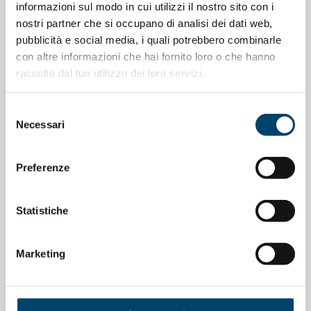
informazioni sul modo in cui utilizzi il nostro sito con i
nostri partner che si occupano di analisi dei dati web,
pubblicità e social media, i quali potrebbero combinarle
con altre informazioni che hai fornito loro o che hanno
raccolto dal tuo utilizzo dei loro servizi.
Selezione
Necessari
del
ONDA ONDANOTIZIE
ONDA PER IL SISTEMA SANITARIO
consenso
La salute cardiovascolare nelle donne
Preferenze
11 Mag 2026
Statistiche
Marketing