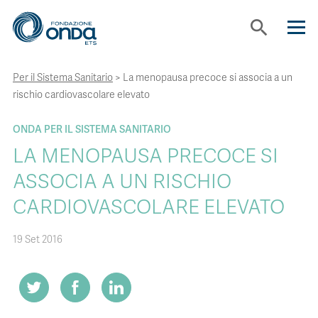
search
Per il Sistema Sanitario
>
La menopausa precoce si associa a un
CHI SIAMO
rischio cardiovascolare elevato
CON CHI LAVORIAMO
ONDA PER IL SISTEMA SANITARIO
LA MENOPAUSA PRECOCE SI
STRUMENTI
ASSOCIA A UN RISCHIO
CARDIOVASCOLARE ELEVATO
PROGETTI
19 Set 2016
BOLLINI
NEWS