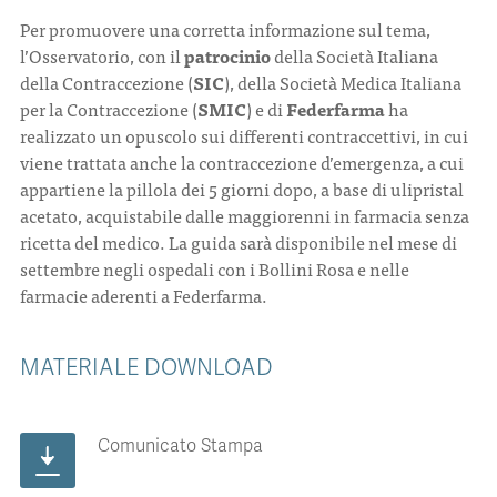
Per promuovere una corretta informazione sul tema,
l’Osservatorio, con il
patrocinio
della Società Italiana
CONTATTI
della Contraccezione (
SIC
), della Società Medica Italiana
per la Contraccezione (
SMIC
) e di
Federfarma
ha
realizzato un opuscolo sui differenti contraccettivi, in cui
viene trattata anche la contraccezione d’emergenza, a cui
appartiene la pillola dei 5 giorni dopo, a base di ulipristal
ITA
ENG
acetato, acquistabile dalle maggiorenni in farmacia senza
ricetta del medico. La guida sarà disponibile nel mese di
settembre negli ospedali con i Bollini Rosa e nelle
farmacie aderenti a Federfarma.
MATERIALE DOWNLOAD
Comunicato Stampa