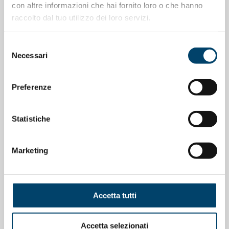
ONDA PER LE DONNE
con altre informazioni che hai fornito loro o che hanno
raccolto dal tuo utilizzo dei loro servizi.
Depressione Post Partum: intervista al
Prof. Claudio Mencacci
Selezione
Necessari
23 Apr 2026
del
consenso
Preferenze
Statistiche
Marketing
Accetta tutti
ONDA PER IL SISTEMA SANITARIO
ONDA PER LE DONNE
Accetta selezionati