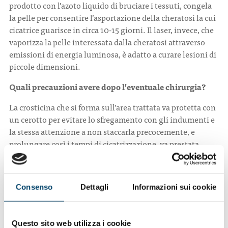
prodotto con l’azoto liquido di bruciare i tessuti, congela
la pelle per consentire l’asportazione della cheratosi la cui
cicatrice guarisce in circa 10-15 giorni. Il laser, invece, che
vaporizza la pelle interessata dalla cheratosi attraverso
emissioni di energia luminosa, è adatto a curare lesioni di
piccole dimensioni.
Quali precauzioni avere dopo l’eventuale chirurgia?
La crosticina che si forma sull’area trattata va protetta con
un cerotto per evitare lo sfregamento con gli indumenti e
la stessa attenzione a non staccarla precocemente, e
prolungare così i tempi di cicatrizzazione, va prestata
quando ci si lava. Inoltre, dopo l’intervento è bene evitare
di esporsi al sole per almeno un mese e, se necessario,
usare creme solari con fattori protettivi molto alti per 30-
Consenso
Dettagli
Informazioni sui cookie
60 giorni.
Esistono alcune regole per prevenire la formazione
delle cheratosi?
Questo sito web utilizza i cookie