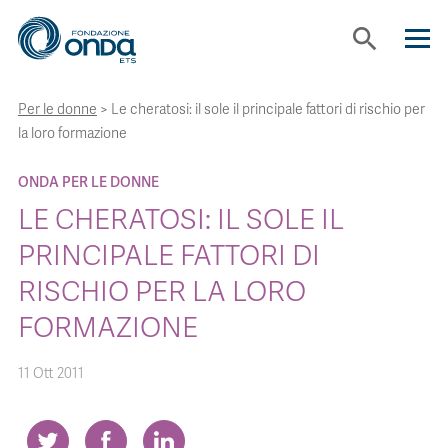
search
Per le donne
>
Le cheratosi: il sole il principale fattori di rischio per
CHI SIAMO
la loro formazione
CON CHI LAVORIAMO
ONDA PER LE DONNE
LE CHERATOSI: IL SOLE IL
STRUMENTI
PRINCIPALE FATTORI DI
RISCHIO PER LA LORO
PROGETTI
FORMAZIONE
BOLLINI
11 Ott 2011
NEWS