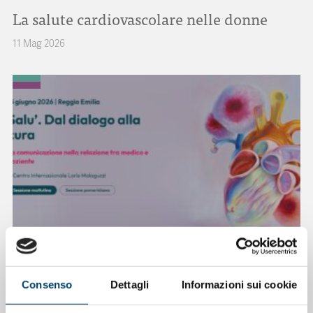
La salute cardiovascolare nelle donne
11 Mag 2026
ONDA PER IL SISTEMA SANITARIO
ONDA PER LE DONNE
Salu’. Dal dialogo alla cura
Consenso
Dettagli
Informazioni sui cookie
15 Apr 2026