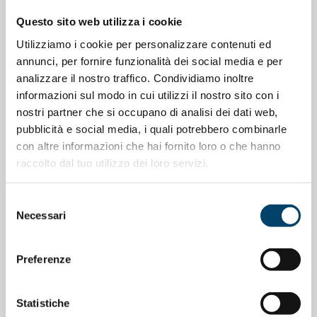
Questo sito web utilizza i cookie
Utilizziamo i cookie per personalizzare contenuti ed
annunci, per fornire funzionalità dei social media e per
analizzare il nostro traffico. Condividiamo inoltre
informazioni sul modo in cui utilizzi il nostro sito con i
nostri partner che si occupano di analisi dei dati web,
pubblicità e social media, i quali potrebbero combinarle
con altre informazioni che hai fornito loro o che hanno
raccolto dal tuo utilizzo dei loro servizi.
Selezione
ONDA PER IL SISTEMA SANITARIO
Necessari
del
Bando per l’assegnazione di un premio
consenso
per progetti riguardanti le Differenze di
Preferenze
genere in pediatria
Statistiche
7 Gen 2026