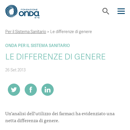
search
Per il Sistema Sanitario
>
Le differenze di genere
CHI SIAMO
ONDA PER IL SISTEMA SANITARIO
CON CHI LAVORIAMO
LE DIFFERENZE DI GENERE
26 Set 2013
STRUMENTI
PROGETTI
BOLLINI
Un’analisi dell’utilizzo dei farmaci ha evidenziato una
netta differenza di genere.
NEWS