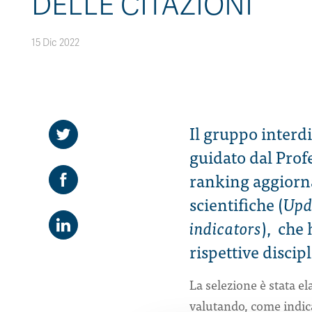
DELLE CITAZIONI
15 Dic 2022
Il gruppo interd
guidato dal Prof
ranking aggiornat
scientifiche (
Upd
indicators
), che
rispettive discip
La selezione è stata el
valutando, come indicat