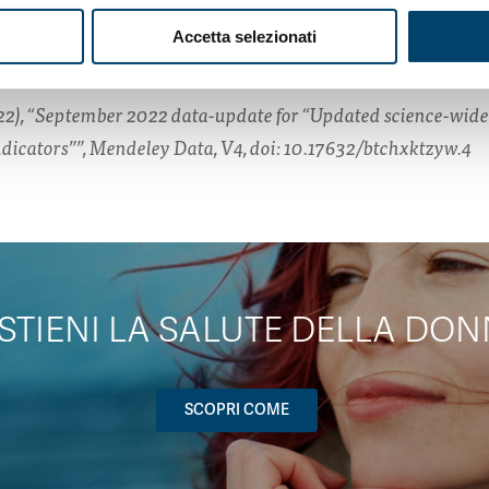
onsultabili su
Accetta selezionati
alcommonsdata.com/datasets/btchxktzyw/4
022), “September 2022 data-update for “Updated science-wide
ndicators””, Mendeley Data, V4, doi: 10.17632/btchxktzyw.4
STIENI LA SALUTE DELLA DON
SCOPRI COME