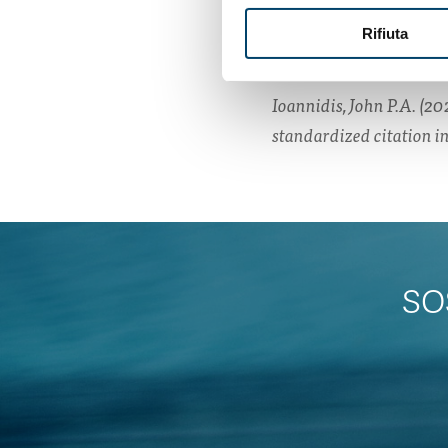
I
dati originali
sono c
Rifiuta
https://elsevier.digit
Ioannidis, John P.A. (2
standardized citation i
SO