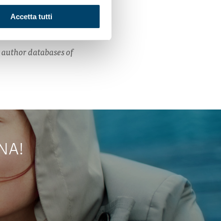
Accetta tutti
 author databases of
NA!