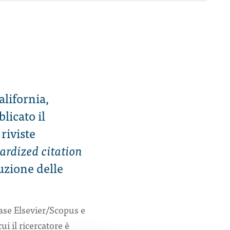
alifornia,
licato il
riviste
ardized citation
uzione delle
base Elsevier/Scopus e
ui il ricercatore è