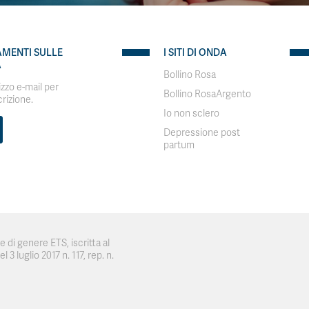
AMENTI SULLE
I SITI DI ONDA
A
Bollino Rosa
rizzo e-mail per
Bollino RosaArgento
crizione.
Io non sclero
Depressione post
partum
 di genere ETS, iscritta al
 3 luglio 2017 n. 117, rep. n.