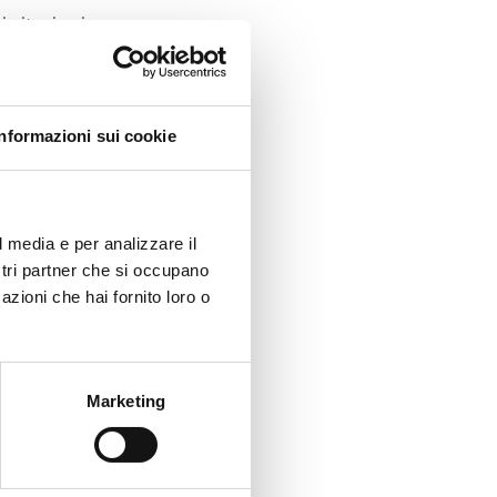
i citazioni
ategorie
ed è il
 standardizzate e
Informazioni sui cookie
niversità e centri di
era la produzione
a fino al 2021.
l media e per analizzare il
ostri partner che si occupano
 in tutto il mondo
, e
azioni che hai fornito loro o
delle Top Italian
Marketing
classifica mondiale
.