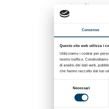
primo o ultimo autore, 
complessive ricevute.
La classifica, aggiornat
risultato dell’elabora
Consenso
confrontabili attraverso
ricerca nel mondo. Son
Questo sito web utilizza i c
scientifica di un solo 
Utilizziamo i cookie per perso
nostro traffico. Condividiamo 
In totale gli scienziat
di analisi dei dati web, pubbl
rappresentano il top 
che hanno raccolto dal tuo uti
Estrapolando i nomi d
Selezione
Necessari
del
Women Scientists
(T
consenso
Complimenti vivissim