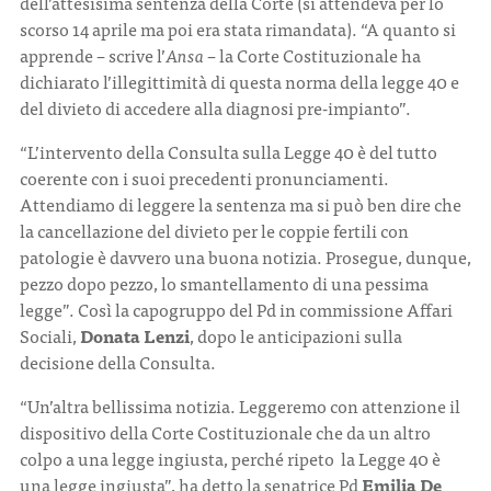
dell’attesisima sentenza della Corte (si attendeva per lo
scorso 14 aprile ma poi era stata rimandata). “A quanto si
apprende – scrive l’
Ansa
– la Corte Costituzionale ha
dichiarato l’illegittimità di questa norma della legge 40 e
del divieto di accedere alla diagnosi pre-impianto”.
“L’intervento della Consulta sulla Legge 40 è del tutto
coerente con i suoi precedenti pronunciamenti.
Attendiamo di leggere la sentenza ma si può ben dire che
la cancellazione del divieto per le coppie fertili con
patologie è davvero una buona notizia. Prosegue, dunque,
pezzo dopo pezzo, lo smantellamento di una pessima
legge”. Così la capogruppo del Pd in commissione Affari
Sociali,
Donata Lenzi
, dopo le anticipazioni sulla
decisione della Consulta.
“Un’altra bellissima notizia. Leggeremo con attenzione il
dispositivo della Corte Costituzionale che da un altro
colpo a una legge ingiusta, perché ripeto la Legge 40 è
una legge ingiusta”, ha detto la senatrice Pd
Emilia De