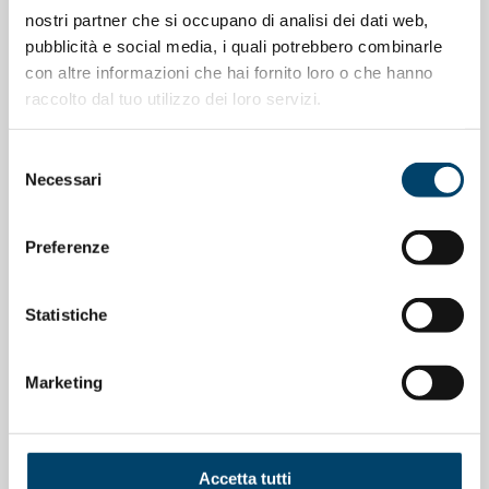
nostri partner che si occupano di analisi dei dati web,
NOTIZIE CORRELATE
pubblicità e social media, i quali potrebbero combinarle
con altre informazioni che hai fornito loro o che hanno
raccolto dal tuo utilizzo dei loro servizi.
Selezione
Necessari
del
consenso
Preferenze
Statistiche
Marketing
ONDA PER LE DONNE
Depressione Post Partum: intervista al
Prof. Claudio Mencacci
Accetta tutti