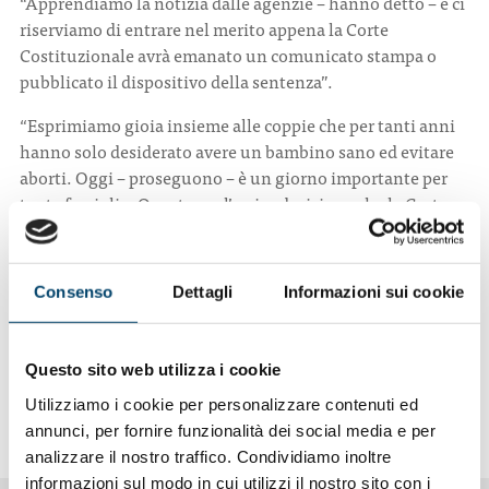
“Apprendiamo la notizia dalle agenzie – hanno detto – e ci
riserviamo di entrare nel merito appena la Corte
Costituzionale avrà emanato un comunicato stampa o
pubblicato il dispositivo della sentenza”.
“Esprimiamo gioia insieme alle coppie che per tanti anni
hanno solo desiderato avere un bambino sano ed evitare
aborti. Oggi – proseguono – è un giorno importante per
tante famiglie. Questa era l’unica decisione che la Corte
poteva prendere perché l’unica che equivale al rispetto di
diritti fondamentali delle persone. Si tratta della 36esima
decisione di tribunali, di cui tre della Corte
Consenso
Dettagli
Informazioni sui cookie
Costituzionale, che hanno smantellato la legge 40 del
2004”.
Questo sito web utilizza i cookie
L’articolo completo su
Quotidiano Sanità
Utilizziamo i cookie per personalizzare contenuti ed
annunci, per fornire funzionalità dei social media e per
analizzare il nostro traffico. Condividiamo inoltre
informazioni sul modo in cui utilizzi il nostro sito con i