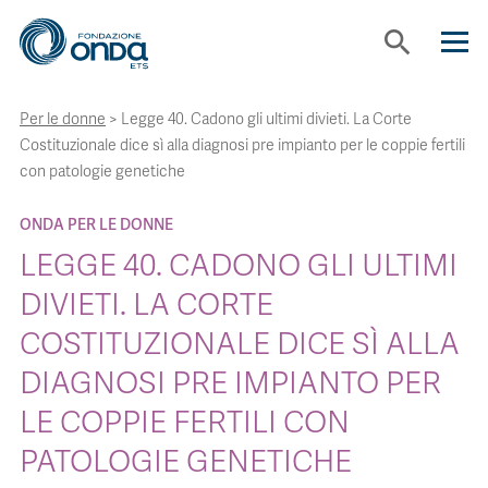
search
Per le donne
>
Legge 40. Cadono gli ultimi divieti. La Corte
CHI SIAMO
Costituzionale dice sì alla diagnosi pre impianto per le coppie fertili
con patologie genetiche
CON CHI LAVORIAMO
ONDA PER LE DONNE
LEGGE 40. CADONO GLI ULTIMI
STRUMENTI
DIVIETI. LA CORTE
COSTITUZIONALE DICE SÌ ALLA
PROGETTI
DIAGNOSI PRE IMPIANTO PER
BOLLINI
LE COPPIE FERTILI CON
PATOLOGIE GENETICHE
NEWS