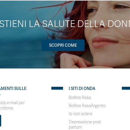
STIENI LA SALUTE DELLA DON
SCOPRI COME
AMENTI SULLE
I SITI DI ONDA
A
Bollino Rosa
rizzo e-mail per
Bollino RosaArgento
crizione.
Io non sclero
Depressione post
partum