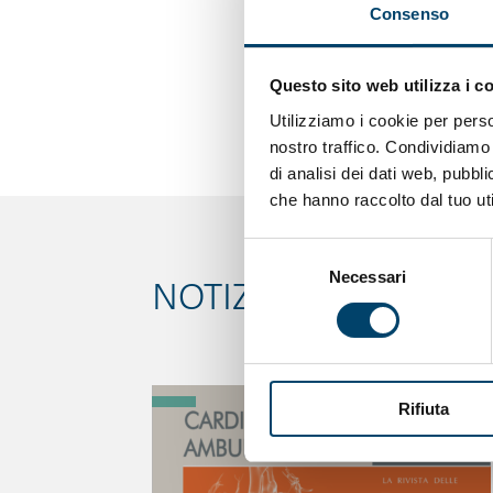
L’evento è gratuito. È
Consenso
seguente link:
https://docs.googl
Questo sito web utilizza i c
JheQ/viewform?pli=1
Utilizziamo i cookie per perso
nostro traffico. Condividiamo 
di analisi dei dati web, pubbl
che hanno raccolto dal tuo uti
Selezione
Necessari
del
NOTIZIE CORRELATE
consenso
Rifiuta