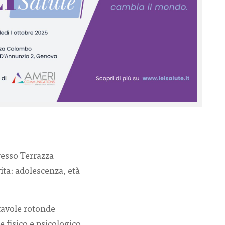
resso Terrazza
ita: adolescenza, età
 tavole rotonde
e fisico e psicologico