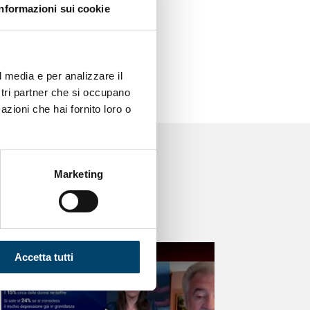
compilazione form al
Informazioni sui cookie
beZ9R6aVxNTJHPTqAdX
l media e per analizzare il
ostri partner che si occupano
azioni che hai fornito loro o
Marketing
Accetta tutti