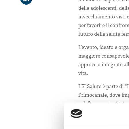
delle adolescenti, dell
invecchiamento visti
per favorire il confron
futuro della salute fe
L’evento, ideato e or
maggiore consapevolezz
approccio integrato al
vita.
LEI Salute è parte di “
Primocanale, dove impr
e dell’economia. Un’oc
e in crescita, posiziona
Come partecipare