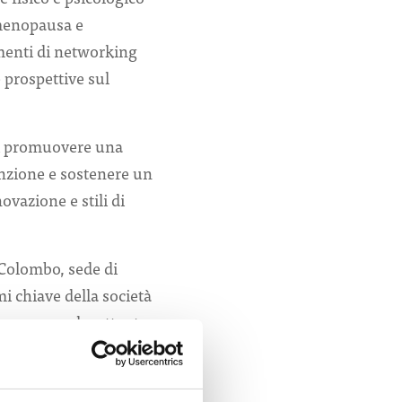
i menopausa e
menti di networking
e prospettive sul
di promuovere una
enzione e sostenere un
ovazione e stili di
a Colombo, sede di
i chiave della società
 consapevole, attento
.