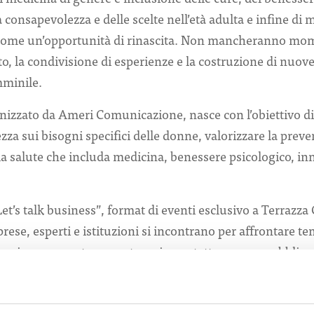
a consapevolezza e delle scelte nell’età adulta e infine d
 come un’opportunità di rinascita. Non mancheranno mo
to, la condivisione di esperienze e la costruzione di nuov
mminile.
ganizzato da Ameri Comunicazione, nasce con l’obiettivo 
a sui bisogni specifici delle donne, valorizzare la prev
la salute che includa medicina, benessere psicologico, inn
Let’s talk business”, format di eventi esclusivo a Terrazz
ese, esperti e istituzioni si incontrano per affrontare tem
casione concreta per entrare in contatto con un pubblico
ndosi al centro di un dibattito strategico ad alta visibilità