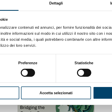
 possibile partecipare, fino a esaurimento posti, tramite 
Dettagli
e.com/forms/d/e/1FAIpQLScrnDv_BUD2slDi6hfCoDht88L
ookie
nalizzare contenuti ed annunci, per fornire funzionalità dei socia
inoltre informazioni sul modo in cui utilizzi il nostro sito con i n
icità e social media, i quali potrebbero combinarle con altre inform
lizzo dei loro servizi.
Preferenze
Statistiche
Accetta selezionati