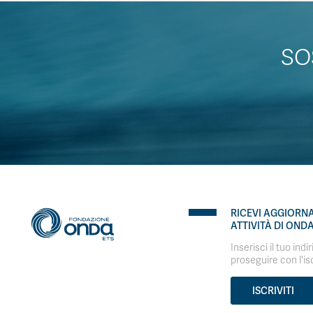
SO
RICEVI AGGIORN
ATTIVITÀ DI OND
Inserisci il tuo indi
proseguire con l'is
ISCRIVITI