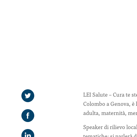
LEI Salute – Cura te s
Colombo a Genova, è l’
adulta, maternità, me
Speaker di rilievo loc
tematiche: si parlerà d