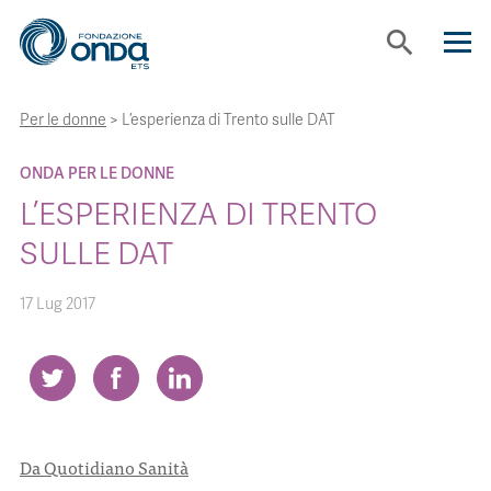
search
Per le donne
>
L’esperienza di Trento sulle DAT
CHI SIAMO
ONDA PER LE DONNE
CON CHI LAVORIAMO
L’ESPERIENZA DI TRENTO
SULLE DAT
STRUMENTI
17 Lug 2017
PROGETTI
BOLLINI
Da Quotidiano Sanità
NEWS