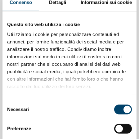
Consenso
Dettagli
Informazioni sui cookie
Questo sito web utilizza i cookie
Utilizziamo i cookie per personalizzare contenuti ed
annunci, per fornire funzionalità dei social media e per
analizzare il nostro traffico. Condividiamo inoltre
informazioni sul modo in cui utilizzi il nostro sito con i
nostri partner che si occupano di analisi dei dati web,
pubblicità e social media, i quali potrebbero combinarle
con altre informazioni che hai fornito loro o che hanno
raccolto dal tuo utilizzo dei loro servizi.
ONDA PER LE DONNE
Depressione Post Partum: intervista al
Selezione
Necessari
del
Prof. Claudio Mencacci
consenso
23 Apr 2026
Preferenze