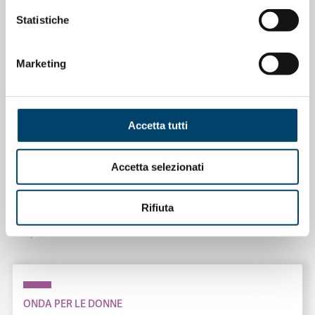
Statistiche
Marketing
Accetta tutti
Accetta selezionati
ONDA PER IL SISTEMA SANITARIO
ONDA PER LE DONNE
Salu’. Dal dialogo alla cura
Rifiuta
15 Apr 2026
ONDA PER LE DONNE