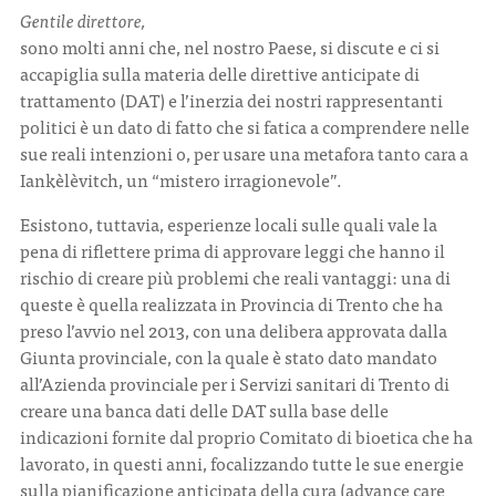
Gentile direttore,
sono molti anni che, nel nostro Paese, si discute e ci si
CONTATTI
accapiglia sulla materia delle direttive anticipate di
trattamento (DAT) e l’inerzia dei nostri rappresentanti
politici è un dato di fatto che si fatica a comprendere nelle
sue reali intenzioni o, per usare una metafora tanto cara a
Iankèlèvitch, un “mistero irragionevole”.
ITA
ENG
Esistono, tuttavia, esperienze locali sulle quali vale la
pena di riflettere prima di approvare leggi che hanno il
rischio di creare più problemi che reali vantaggi: una di
queste è quella realizzata in Provincia di Trento che ha
preso l’avvio nel 2013, con una delibera approvata dalla
Giunta provinciale, con la quale è stato dato mandato
all’Azienda provinciale per i Servizi sanitari di Trento di
creare una banca dati delle DAT sulla base delle
indicazioni fornite dal proprio Comitato di bioetica che ha
lavorato, in questi anni, focalizzando tutte le sue energie
sulla pianificazione anticipata della cura (advance care