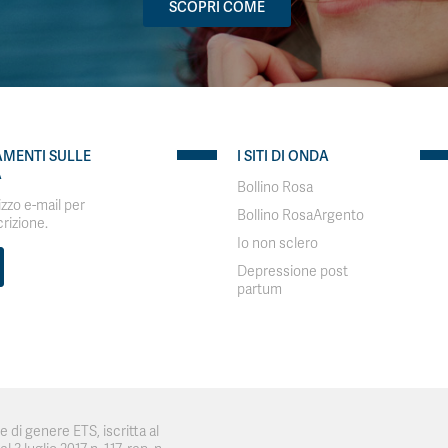
SCOPRI COME
AMENTI SULLE
I SITI DI ONDA
A
Bollino Rosa
rizzo e-mail per
Bollino RosaArgento
crizione.
Io non sclero
Depressione post
partum
 di genere ETS, iscritta al