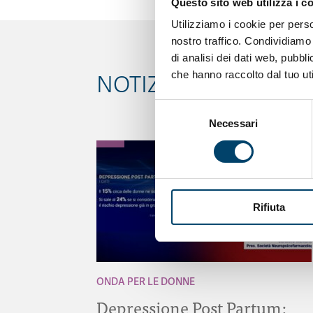
Questo sito web utilizza i c
Utilizziamo i cookie per perso
nostro traffico. Condividiamo 
di analisi dei dati web, pubbl
che hanno raccolto dal tuo uti
NOTIZIE CORRELATE
Selezione
Necessari
del
consenso
Rifiuta
ONDA PER LE DONNE
Depressione Post Partum: