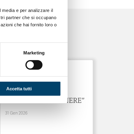
l media e per analizzare il
ostri partner che si occupano
azioni che hai fornito loro o
Marketing
ONDA PER LE DONNE
NEWSLETTER
Accetta tutti
“MEDICINA DI GENERE”
31 Gen 2026