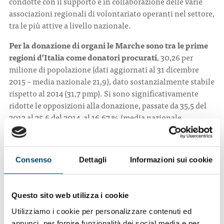
condotte con il supporto e in collaborazione delle varie
associazioni regionali di volontariato operanti nel settore,
tra le più attive a livello nazionale.
Per la donazione di organi le Marche sono tra le prime
regioni d’Italia come donatori procurati
, 30,26 per
milione di popolazione (dati aggiornati al 31 dicembre
2015 – media nazionale 21,9), dato sostanzialmente stabile
rispetto al 2014 (31,7 pmp). Si sono significativamente
ridotte le opposizioni alla donazione, passate da 35,5 del
2013 al 25,6 del 2014, al 16,67 % (media nazionale
opposizioni 31,1%), risultato ottenuto grazie ad una
permanente e significativa campagna di sensibilizzazione
regionale, oltre che al contributo dei Coordinatori locali
Consenso
Dettagli
Informazioni sui cookie
donazione-trapianto che operano nei presidi dove sono
presenti reparti di Rianimazione coordinati dal Centro
Regionale diretto dalla dottoressa De Pace.
Questo sito web utilizza i cookie
Con l’istituzione del Centro Trapianti presso l’Azienda
Ospedaliero Universitaria ‘Ospedali Riuniti’ di Ancona, la
Utilizziamo i cookie per personalizzare contenuti ed
annunci, per fornire funzionalità dei social media e per