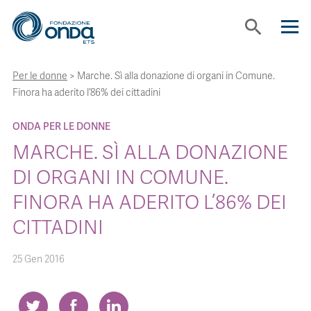
search
Per le donne
>
Marche. Sì alla donazione di organi in Comune.
CHI SIAMO
Finora ha aderito l’86% dei cittadini
CON CHI LAVORIAMO
ONDA PER LE DONNE
MARCHE. SÌ ALLA DONAZIONE
STRUMENTI
DI ORGANI IN COMUNE.
FINORA HA ADERITO L’86% DEI
PROGETTI
CITTADINI
BOLLINI
25 Gen 2016
NEWS