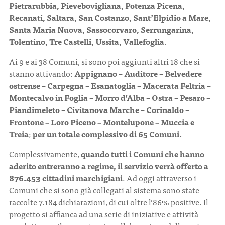
Pietrarubbia, Pievebovigliana, Potenza Picena,
Recanati, Saltara, San Costanzo, Sant’Elpidio a Mare,
Santa Maria Nuova, Sassocorvaro, Serrungarina,
Tolentino, Tre Castelli, Ussita, Vallefoglia
.
Ai 9 e ai 38 Comuni, si sono poi aggiunti altri 18 che si
stanno attivando:
Appignano – Auditore – Belvedere
ostrense – Carpegna – Esanatoglia – Macerata Feltria –
Montecalvo in Foglia – Morro d’Alba – Ostra – Pesaro –
Piandimeleto – Civitanova Marche – Corinaldo –
Frontone – Loro Piceno – Montelupone – Muccia e
Treia
;
per un totale complessivo di 65 Comuni.
Complessivamente,
quando tutti i Comuni che hanno
aderito entreranno a regime, il servizio verrà offerto a
876.453 cittadini marchigiani
. Ad oggi attraverso i
Comuni che si sono già collegati al sistema sono state
raccolte 7.184 dichiarazioni, di cui oltre l’86% positive. Il
progetto si affianca ad una serie di iniziative e attività