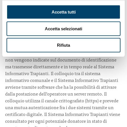
Centro Regionale Trapianti. Questa modalità di
espressione della volontà si affianca alle altre tuttora
Accetta tutti
vigenti.
La procedura consente di raggiungere in modo
Accetta selezionati
progressivo e costante tutti i cittadini maggiorenni
,
invitati dall’operatore dell’ufficio anagrafe a manifestare il
proprio consenso o diniego alla donazione sottoscrivendo
Rifiuta
un apposito modulo. Le espressioni registrate al Comune
non vengono indicate sul documento di identificazione
ma trasmesse direttamente e in tempo reale al Sistema
Informativo Trapianti. Il colloquio tra il sistema
informativo comunale e il Sistema Informativo Trapianti
avviene tramite software che ha la possibilità di attivare
dalla postazione dell’operatore un server remoto. Il
colloquio utilizza il canale crittografato (https) e prevede
una mutua autenticazione fra i due sistemi tramite un
certificato digitale. Il Sistema Informativo Trapianti viene
consultato per ogni potenziale donatore in stato di