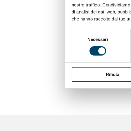
MATERIALE D
nostro traffico. Condividiamo 
di analisi dei dati web, pubbl
che hanno raccolto dal tuo uti
Programma
Selezione
Necessari
del
consenso
Presentazione 
Cerveri
Rifiuta