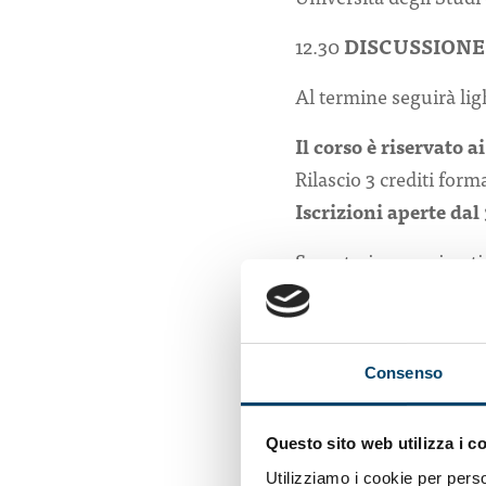
12.30
DISCUSSIONE
Al termine seguirà lig
Il corso è riservato a
Rilascio 3 crediti form
Iscrizioni aperte da
Segreteria organizzati
Onda, Osservatorio na
Giulia Di Donato: cel
Realizzato in collabora
Consenso
Questo sito web utilizza i c
Utilizziamo i cookie per perso