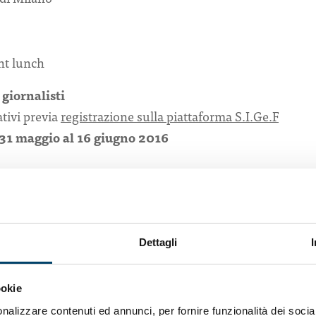
ht lunch
i giornalisti
ativi previa
registrazione sulla piattaforma S.I.Ge.F
l 31 maggio al 16 giugno 2016
va
zionale sulla salute della donna: 02 29015286
l. 366 6276208 – g.didonato@ondaosservatorio.it
zione con UNAMSI e con il contributo incondizionato di DOC 
Dettagli
ookie
nalizzare contenuti ed annunci, per fornire funzionalità dei socia