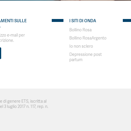
AMENTI SULLE
I SITI DI ONDA
A
Bollino Rosa
rizzo e-mail per
Bollino RosaArgento
crizione.
Io non sclero
Depressione post
partum
 di genere ETS, iscritta al
 3 luglio 2017 n. 117, rep. n.