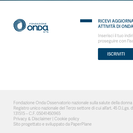
RICEVI AGGIORN
ATTIVITÀ DI OND
Inserisci il tuo indi
proseguire con l'is
ISCRIVITI
Fondazione Onda Osservatorio nazionale sulla salute della donna e
Registro unico nazionale del Terzo settore di cui all’art. 45 D.Lgs. del
131515 – C.F. 05041450965
Privacy & Disclaimer
|
Cookie policy
Sito progettato e sviluppato da PaperPlane