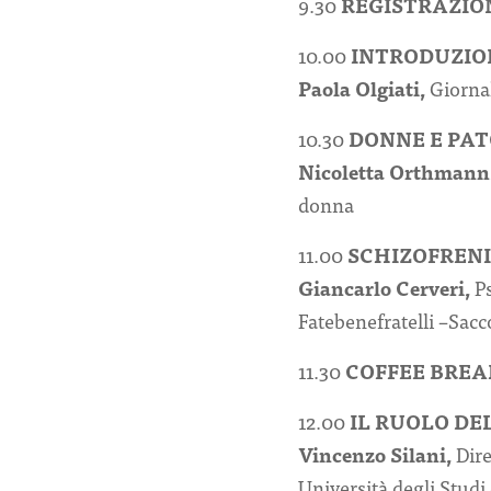
9.30
REGISTRAZIO
10.00
INTRODUZIO
Paola
Olgiati
,
Giorna
10.30
DONNE E PA
Nicoletta
Orthmann
donna
11.00
SCHIZOFRENI
Giancarlo Cerveri,
P
Fatebenefratelli –Sacc
11.30
COFFEE
BREA
12.00
IL RUOLO DE
Vincenzo Silani,
Dire
Università degli Studi