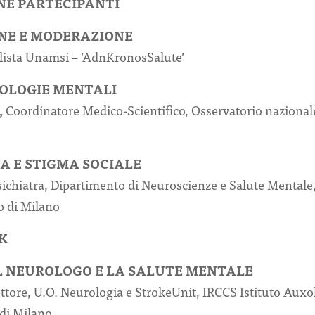
NE PARTECIPANTI
NE E MODERAZIONE
lista Unamsi – ’AdnKronosSalute’
TOLOGIE MENTALI
,
Coordinatore Medico-Scientifico, Osservatorio nazionale
A E STIGMA SOCIALE
sichiatra, Dipartimento di Neuroscienze e Salute Mental
o di Milano
K
L NEUROLOGO E LA SALUTE MENTALE
ttore, U.O. Neurologia e StrokeUnit, IRCCS Istituto Auxol
 di Milano