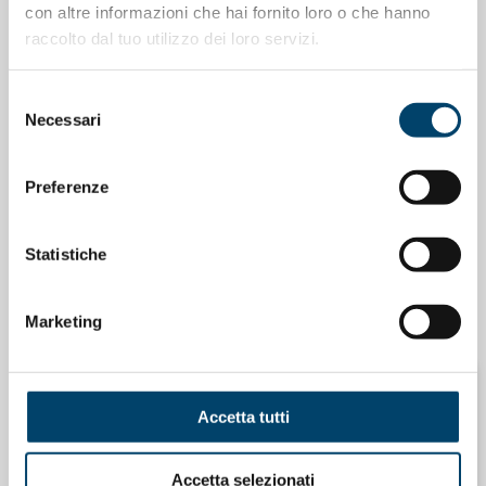
con altre informazioni che hai fornito loro o che hanno
raccolto dal tuo utilizzo dei loro servizi.
Selezione
Necessari
del
consenso
Preferenze
ONDA PER IL SISTEMA SANITARIO
ONDA PER LE DONNE
Statistiche
Salu’. Dal dialogo alla cura
15 Apr 2026
Marketing
Accetta tutti
ONDA PER LE DONNE
NEWSLETTER “MEDICINA DI GENERE”
Accetta selezionati