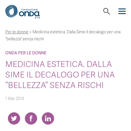
search
Per le donne
>
Medicina estetica. Dalla Sime il decalogo per una
CHI SIAMO
“bellezza” senza rischi
CON CHI LAVORIAMO
ONDA PER LE DONNE
MEDICINA ESTETICA. DALLA
STRUMENTI
SIME IL DECALOGO PER UNA
“BELLEZZA” SENZA RISCHI
PROGETTI
1 Mar 2016
BOLLINI
NEWS