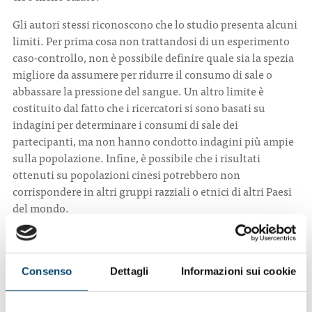
Gli autori stessi riconoscono che lo studio presenta alcuni
limiti. Per prima cosa non trattandosi di un esperimento
caso-controllo, non è possibile definire quale sia la spezia
migliore da assumere per ridurre il consumo di sale o
abbassare la pressione del sangue. Un altro limite è
costituito dal fatto che i ricercatori si sono basati su
indagini per determinare i consumi di sale dei
partecipanti, ma non hanno condotto indagini più ampie
sulla popolazione. Infine, è possibile che i risultati
ottenuti su popolazioni cinesi potrebbero non
corrispondere in altri gruppi razziali o etnici di altri Paesi
del mondo.
Fonte:
Hypertension 2017
Lisa Rapaport
Consenso
Dettagli
Informazioni sui cookie
(Versione italiana
Quotidiano Sanità
/ Nutri e Previeni)