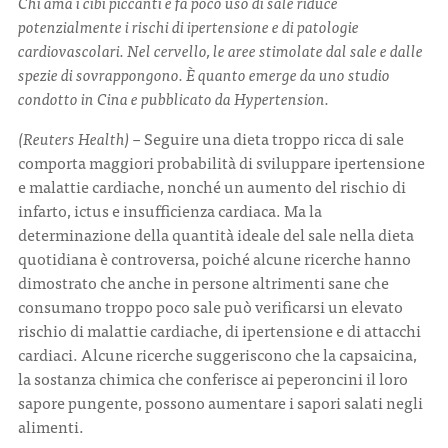
Chi ama i cibi piccanti e fa poco uso di sale riduce
potenzialmente i rischi di ipertensione e di patologie
cardiovascolari. Nel cervello, le aree stimolate dal sale e dalle
CONTATTI
spezie di sovrappongono. È quanto emerge da uno studio
condotto in Cina e pubblicato da Hypertension.
(Reuters Health) –
Seguire una dieta troppo ricca di sale
comporta maggiori probabilità di sviluppare ipertensione
e malattie cardiache, nonché un aumento del rischio di
ITA
ENG
infarto, ictus e insufficienza cardiaca. Ma la
determinazione della quantità ideale del sale nella dieta
quotidiana è controversa, poiché alcune ricerche hanno
dimostrato che anche in persone altrimenti sane che
consumano troppo poco sale può verificarsi un elevato
rischio di malattie cardiache, di ipertensione e di attacchi
cardiaci. Alcune ricerche suggeriscono che la capsaicina,
la sostanza chimica che conferisce ai peperoncini il loro
sapore pungente, possono aumentare i sapori salati negli
alimenti.