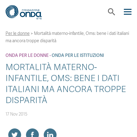
search
Per le donne
>
Mortalità materno-infantile, Oms: bene i dati italiani
CHI SIAMO
ma ancora troppe disparità
CON CHI LAVORIAMO
ONDA PER LE DONNE
ONDA PER LE ISTITUZIONI
MORTALITÀ MATERNO-
STRUMENTI
INFANTILE, OMS: BENE I DATI
ITALIANI MA ANCORA TROPPE
PROGETTI
DISPARITÀ
17 Nov 2015
BOLLINI
NEWS