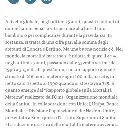
CONTATTI
A livello globale, negli ultimi 25 anni, quasi 11 milioni di
donne hanno perso la vita per dare alla luce il loro
bambino o per complicanze durante la gravidanza. In
sostanza, si tratta di una cifra pari alla somma degli
abitanti di Londra e Berlino. Ma una buona notizia c’è. Nel
ITA
ENG
mondo, la mortalità materna si è ridotta di quasi il 44%
negli ultimi 25 anni, passando dalle 532mila vittime del
1990 a 303mila di quest’anno, con un rapporto globale
stimato di 216 morti materne ogni 100 mila nascite, in
netto calo rispetto al 1990 quando si attestava a 385. È
quanto emerge dal “Rapporto globale sulla Mortalità
Materna” realizzato dall’Oms (Organizzazione mondiale
della Sanità), in collaborazione con Unicef, Unfpa, Banca
Mondiale e Divisione Popolazione delle Nazioni Unite,
presentato a Roma presso l’Istituto Superiore di Sanità.
«La riduzione drastica della mortalità materna avvenuta