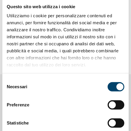
mantenimento dell’erogazione dei Livelli essenziali di
Questo sito web utilizza i cookie
assistenza (Lea), pubblicato dal ministero della Salute, che
Utilizziamo i cookie per personalizzare contenuti ed
evidenza come le Regioni sono bocciate anche rispetto ai
annunci, per fornire funzionalità dei social media e per
cesarei appunto: la percentuale di parti cesarei primari, si
analizzare il nostro traffico. Condividiamo inoltre
legge nel Rapporto, «è ancora elevata e in particolare in
informazioni sul modo in cui utilizzi il nostro sito con i
alcune realtà regionali si osserva addirittura un aumento
nostri partner che si occupano di analisi dei dati web,
dei valori percentuali».
pubblicità e social media, i quali potrebbero combinarle
con altre informazioni che hai fornito loro o che hanno
L’articolo su
Doctor33
raccolto dal tuo utilizzo dei loro servizi.
Selezione
Necessari
del
NOTIZIE CORRELATE
consenso
Preferenze
Statistiche