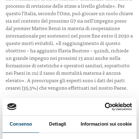
processo di revisione delle stime a livello globale». Per
questo l’Italia, secondo l’Oms, può giocare un ruolo chiave
sia nel contesto del prossimo G7 sia nell’impegno preso
dal premier Matteo Renzi in materia di cooperazione
internazionale per sostenerci nel porre fine entro il 2030 a
queste morti evitabili. «Il raggiungimento di questo
obiettivo – ha aggiunto Flavia Bustreo – quindi, richiede
un grande impegno nei prossimi 15 anni anche nella
formazione di ostetriche e operatori sanitari, soprattutto
nei Paesi in cui il tasso di mortalità materna è ancora
elevato». A preoccupare gli esperti sono i dati dei parti
cesarei (35,5%) che vengono effettuati nel nostro Paese.
«A livello mondiale un tasso di parti cesarei tra il 15-20%
può andare bene – precisa Bustreo – ma quando si supera
questo dato l’intervento chirurgico diventa un rischio per
la partoriente e può influire negativamente». I dati sui
Consenso
Dettagli
Informazioni sui cookie
parti cesarei e la mortalità materno infantile, arrivano in
concomitanza con quelli del Rapporto relativo al