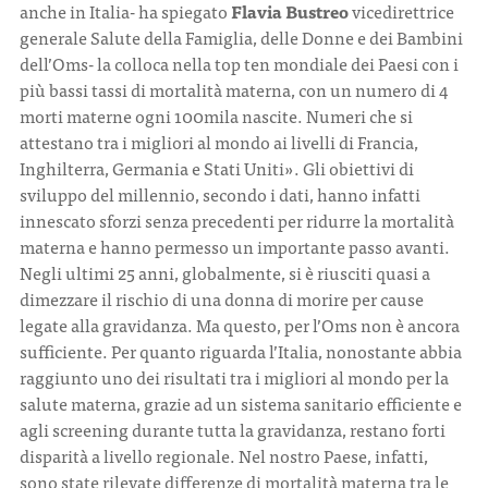
anche in Italia- ha spiegato
Flavia Bustreo
vicedirettrice
generale Salute della Famiglia, delle Donne e dei Bambini
dell’Oms- la colloca nella top ten mondiale dei Paesi con i
più bassi tassi di mortalità materna, con un numero di 4
morti materne ogni 100mila nascite. Numeri che si
attestano tra i migliori al mondo ai livelli di Francia,
Inghilterra, Germania e Stati Uniti». Gli obiettivi di
sviluppo del millennio, secondo i dati, hanno infatti
innescato sforzi senza precedenti per ridurre la mortalità
materna e hanno permesso un importante passo avanti.
Negli ultimi 25 anni, globalmente, si è riusciti quasi a
dimezzare il rischio di una donna di morire per cause
legate alla gravidanza. Ma questo, per l’Oms non è ancora
sufficiente. Per quanto riguarda l’Italia, nonostante abbia
raggiunto uno dei risultati tra i migliori al mondo per la
salute materna, grazie ad un sistema sanitario efficiente e
agli screening durante tutta la gravidanza, restano forti
disparità a livello regionale. Nel nostro Paese, infatti,
sono state rilevate differenze di mortalità materna tra le