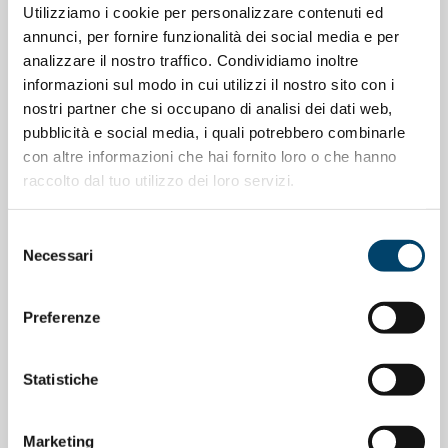
Utilizziamo i cookie per personalizzare contenuti ed
annunci, per fornire funzionalità dei social media e per
analizzare il nostro traffico. Condividiamo inoltre
informazioni sul modo in cui utilizzi il nostro sito con i
ONDA PER LE DONNE
nostri partner che si occupano di analisi dei dati web,
Depressione Post Partum: intervista al
pubblicità e social media, i quali potrebbero combinarle
con altre informazioni che hai fornito loro o che hanno
Prof. Claudio Mencacci
raccolto dal tuo utilizzo dei loro servizi.
23 Apr 2026
Selezione
Necessari
del
consenso
Preferenze
Statistiche
Marketing