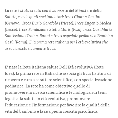
La rete è stata creata con il supporto del Ministero della
CONTATTI
Salute, e vede quali soci fondatori: Irccs Gianna Gaslini
(Genova), Irccs Burlo Garofolo (Trieste), Irccs Eugenio Medea
(Lecco), Irccs Fondazione Stella Maris (Pisa), Irccs Oasi Maria
Santissima (Troina, Enna) e Irccs ospedale pediatrico Bambino
Gesù (Roma). È la prima rete italiana per l’età evolutiva che
associa esclusivamente Irccs.
ITA
ENG
E’ nata la Rete Italiana salute Dell’Età evolutivA (Rete
Idea), la prima rete in Italia che associa gli Irccs (Istituti di
ricovero e cura a carattere scientifico) con specializzazione
pediatrica. La rete ha come obiettivo quello di
promuovere la ricerca scientifica e tecnologica sui temi
legati alla salute in età evolutiva, promuovere
l’educazione e l’informazione per favorire la qualità della
vita del bambino e la sua piena crescita psicofisica.