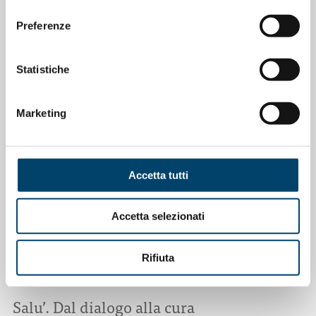
consenso
Depressione Post Partum: intervista al
Preferenze
Prof. Claudio Mencacci
23 Apr 2026
Statistiche
Marketing
Accetta tutti
Accetta selezionati
Rifiuta
ONDA PER IL SISTEMA SANITARIO
ONDA PER LE DONNE
Salu’. Dal dialogo alla cura