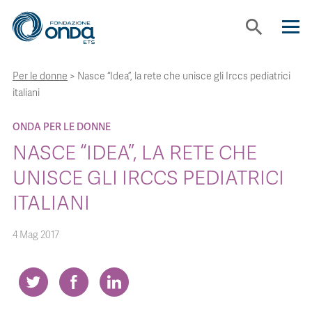
search
Per le donne
>
Nasce “Idea”, la rete che unisce gli Irccs pediatrici
CHI SIAMO
italiani
CON CHI LAVORIAMO
ONDA PER LE DONNE
NASCE “IDEA”, LA RETE CHE
STRUMENTI
UNISCE GLI IRCCS PEDIATRICI
ITALIANI
PROGETTI
4 Mag 2017
BOLLINI
NEWS