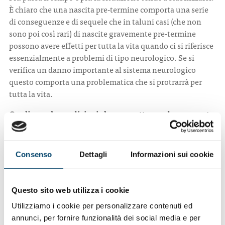
È chiaro che una nascita pre-termine comporta una serie
di conseguenze e di sequele che in taluni casi (che non
sono poi così rari) di nascite gravemente pre-termine
possono avere effetti per tutta la vita quando ci si riferisce
essenzialmente a problemi di tipo neurologico. Se si
verifica un danno importante al sistema neurologico
questo comporta una problematica che si protrarrà per
tutta la vita.
Quali sono le condizioni che permettono ad un neonato
pre-termine di essere alimentato con il latte materno?
L’unica condizioni fondamentale è che ci sia il latte
materno. Non esistono controindicazioni alla nutrizione
Consenso
Dettagli
Informazioni sui cookie
con il latte della propria mamma, anzi, si fa di tutto perché
questo avvenga. Il latte materno può essere al massimo
arricchito se, per esempio, povero di proteine, ma tutti ci
Questo sito web utilizza i cookie
sentiamo impegnati a sostenere una mamma e quindi
Utilizziamo i cookie per personalizzare contenuti ed
tranquillizzarla, coinvolgerla nella cura del neonato
annunci, per fornire funzionalità dei social media e per
facilitando così la montata lattea anche in caso di parto