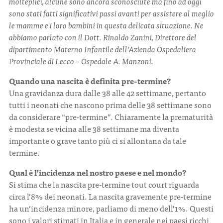
molteplici, alcune sono ancora sconosciute ma fino ad oggi
sono stati fatti significativi passi avanti per assistere al meglio
le mamme e i loro bambini in questa delicata situazione. Ne
CONTATTI
abbiamo parlato con il Dott. Rinaldo Zanini, Direttore del
dipartimento Materno Infantile dell’Azienda Ospedaliera
Provinciale di Lecco – Ospedale A. Manzoni.
Quando una nascita è definita pre-termine?
Una gravidanza dura dalle 38 alle 42 settimane, pertanto
ITA
ENG
tutti i neonati che nascono prima delle 38 settimane sono
da considerare “pre-termine”. Chiaramente la prematurità
è modesta se vicina alle 38 settimane ma diventa
importante o grave tanto più ci si allontana da tale
termine.
Qual è l’incidenza nel nostro paese e nel mondo?
Si stima che la nascita pre-termine tout court riguarda
circa l’8% dei neonati. La nascita gravemente pre-termine
ha un’incidenza minore, parliamo di meno dell’1%. Questi
sono i valori stimati in Italia e in generale nei paesi ricchi