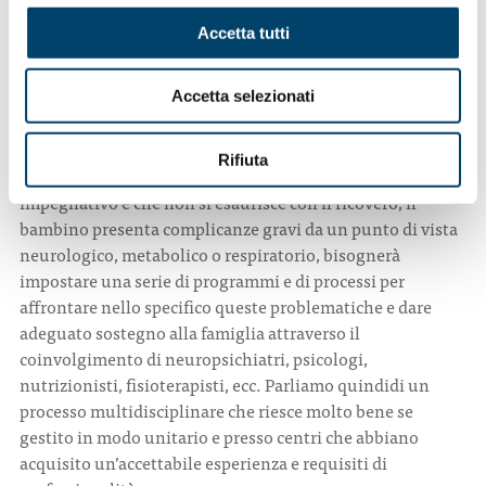
tecniche e modalità ben definite. Il cardine di tutto è la
Accetta tutti
presenza fisica: la mamma deve poter toccare, vedere,
rendersi conto, assistere personalmente il proprio
bambino in modo tale da riacquisire la self confidence e la
Accetta selezionati
capacità di sentirsi una mamma adeguata. Senza questo
processo si sentirà sempre una mamma insicura. Se
Rifiuta
durante il processo di empowerment, che è molto
impegnativo e che non si esaurisce con il ricovero, il
bambino presenta complicanze gravi da un punto di vista
neurologico, metabolico o respiratorio, bisognerà
impostare una serie di programmi e di processi per
affrontare nello specifico queste problematiche e dare
adeguato sostegno alla famiglia attraverso il
coinvolgimento di neuropsichiatri, psicologi,
nutrizionisti, fisioterapisti, ecc. Parliamo quindidi un
processo multidisciplinare che riesce molto bene se
gestito in modo unitario e presso centri che abbiano
acquisito un’accettabile esperienza e requisiti di