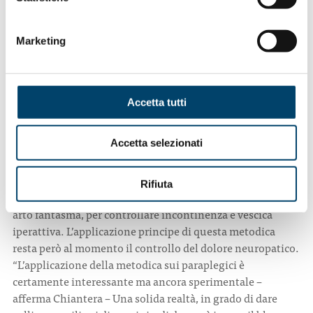
partirà uno studio randomizzato su pazienti paraplegici,
con l’impiego di questa metodica”.
Marketing
La procedura LION ( impianto selettivo di elettrodi sui
nervi pelvici), secondo Possover aiuterà i pazienti
paraplegici (per ora è stata effettuata solo su pazienti con
lesioni spinali incomplete e preferibilmente con paralisi
Accetta tutti
spastiche e livello delle lesioni a partire da T12, cioè con
buon controllo del tronco) a camminare e forse a
Accetta selezionati
recuperare anche il controllo dello sfintere vescicale, delle
funzioni intestinali e sessuali. Ma il vulcanico scienziato
sta già pensando ad ulteriori applicazioni di questa
Rifiuta
tecnica, come nei bambini con spina bifida, nel dolore da
arto fantasma, per controllare incontinenza e vescica
iperattiva. L’applicazione principe di questa metodica
resta però al momento il controllo del dolore neuropatico.
“L’applicazione della metodica sui paraplegici è
certamente interessante ma ancora sperimentale –
afferma Chiantera – Una solida realtà, in grado di dare