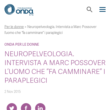
search
Per le donne
>
Neuropelveologia. Intervista a Marc Possover
CHI SIAMO
l’uomo che “fa camminare” i paraplegici
CON CHI LAVORIAMO
ONDA PER LE DONNE
NEUROPELVEOLOGIA.
STRUMENTI
INTERVISTA A MARC POSSOVER
L’UOMO CHE “FA CAMMINARE” I
PROGETTI
PARAPLEGICI
2 Nov 2015
BOLLINI
NEWS