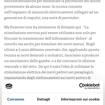
neurostimolazione per modificare la percezione del dolore
proveniente da alcune zone; la tecnica consiste
nell’impianto di minuscoli elettrocateteri collegati ad un
generatore di impulsi, una sorta di
pacemaker
.
Ma Possover non ha intenzione di fermarsi qui. “La
stimolazione nervosa può essere utilizzata non solo per
bloccare la trasmissione dell’informazione ‘dolore’ al
cervello ma anche per stimolare dei nervi motori. Negli
ultimi 4-5 anni abbiamo osservato che, applicando questa
tecnica ai nervi femorali o ischiatici, riusciamo a produrre
un movimento delle gambe, o a far contrarre lo sfintere
vescicale o del retto. Da qui è nata l’idea di utilizzare la
stimolazione elettrica dei nervi pelvici nei paraplegici,
impiantando degli elettrocateteri sui nervi pelvici di
questi pazienti e collegandoli ad un piccolo ‘pacemaker’
posizionato in una tasca sottocutanea. Questo ci ha
consentito di far muovere le gambe di pazienti
paraplegici, all’inizio in maniera indipendente dalla loro
Consenso
Dettagli
Informazioni sui cookie