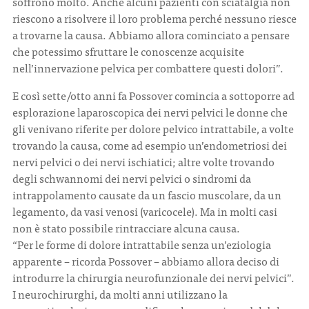
soffrono molto. Anche alcuni pazienti con sciatalgia non
riescono a risolvere il loro problema perché nessuno riesce
a trovarne la causa. Abbiamo allora cominciato a pensare
che potessimo sfruttare le conoscenze acquisite
nell’innervazione pelvica per combattere questi dolori”.
E così sette/otto anni fa Possover comincia a sottoporre ad
esplorazione laparoscopica dei nervi pelvici le donne che
gli venivano riferite per dolore pelvico intrattabile, a volte
trovando la causa, come ad esempio un’endometriosi dei
nervi pelvici o dei nervi ischiatici; altre volte trovando
degli schwannomi dei nervi pelvici o sindromi da
intrappolamento causate da un fascio muscolare, da un
legamento, da vasi venosi (varicocele). Ma in molti casi
non è stato possibile rintracciare alcuna causa.
“Per le forme di dolore intrattabile senza un’eziologia
apparente – ricorda Possover – abbiamo allora deciso di
introdurre la chirurgia neurofunzionale dei nervi pelvici”.
I neurochirurghi, da molti anni utilizzano la