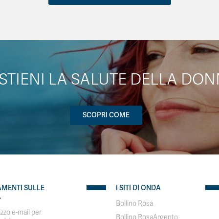
STIENI LA SALUTE DELLA DON
SCOPRI COME
AMENTI SULLE
I SITI DI ONDA
A
Bollino Rosa
rizzo e-mail per
Bollino RosaArgento