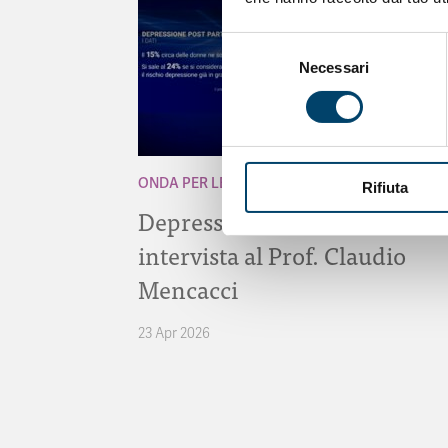
Selezione
Necessari
del
consenso
ONDA PER LE DONNE
Rifiuta
Depressione Post Partum:
intervista al Prof. Claudio
Mencacci
23 Apr 2026