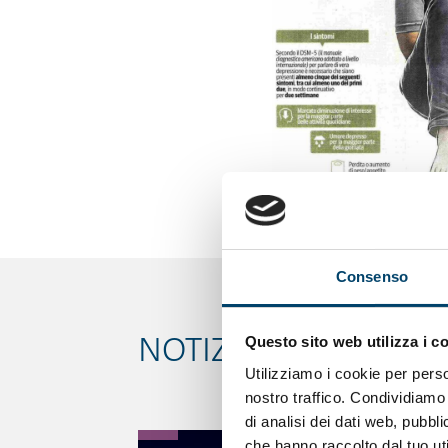
Consenso
NOTIZIE CORRELATE
Questo sito web utilizza i c
Utilizziamo i cookie per perso
nostro traffico. Condividiamo 
di analisi dei dati web, pubbl
che hanno raccolto dal tuo uti