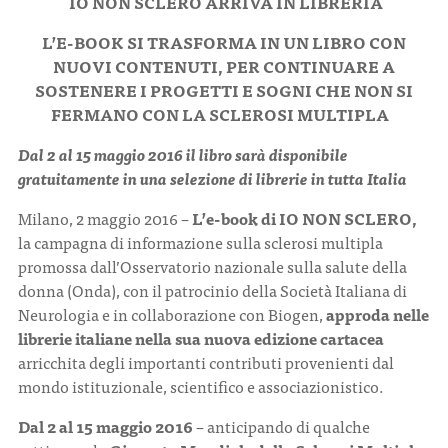
IO NON SCLERO ARRIVA IN LIBRERIA
L’E-BOOK SI TRASFORMA IN UN LIBRO CON
CONTATTI
NUOVI CONTENUTI, PER CONTINUARE A
SOSTENERE I PROGETTI E SOGNI CHE NON SI
FERMANO CON LA SCLEROSI MULTIPLA
Dal 2 al 15 maggio 2016 il libro sarà disponibile
gratuitamente in una selezione di librerie in tutta Italia
ITA
ENG
Milano, 2 maggio 2016 –
L’e-book di IO NON SCLERO,
la campagna di informazione sulla sclerosi multipla
promossa dall’Osservatorio nazionale sulla salute della
donna (Onda), con il patrocinio della Società Italiana di
Neurologia e in collaborazione con Biogen,
approda nelle
librerie italiane nella sua nuova edizione cartacea
arricchita degli importanti contributi provenienti dal
mondo istituzionale, scientifico e associazionistico.
Dal 2 al 15 maggio 2016
– anticipando di qualche