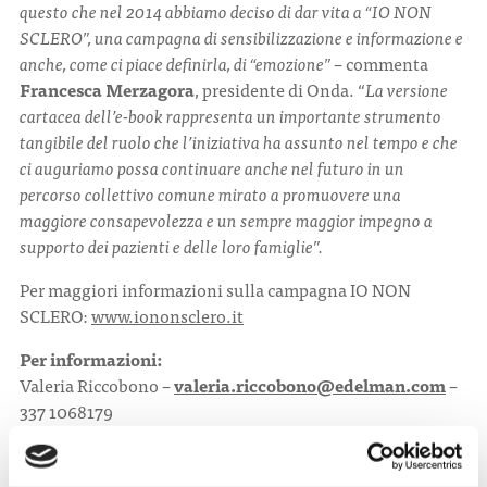
questo che nel 2014 abbiamo deciso di dar vita a “IO NON
SCLERO”, una campagna di sensibilizzazione e informazione e
anche, come ci piace definirla, di “emozione”
– commenta
Francesca Merzagora
, presidente di Onda. “
La versione
cartacea dell’e-book rappresenta un importante strumento
tangibile del ruolo che l’iniziativa ha assunto nel tempo e che
ci auguriamo possa continuare anche nel futuro in un
percorso collettivo comune mirato a promuovere una
maggiore consapevolezza e un sempre maggior impegno a
supporto dei pazienti e delle loro famiglie”.
Per maggiori informazioni sulla campagna IO NON
SCLERO:
www.iononsclero.it
Per informazioni:
Valeria Riccobono –
valeria.riccobono@edelman.com
–
337 1068179
Elena Mauro –
elena.mauro@edelman.com
– 337
1076469