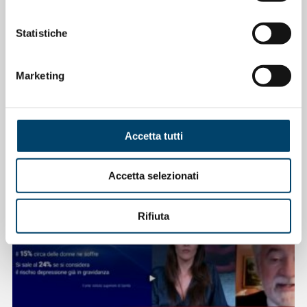
Statistiche
Marketing
ONDA ONDANOTIZIE
ONDA PER IL SISTEMA SANITARIO
La salute cardiovascolare nelle donne
Accetta tutti
11 Mag 2026
Accetta selezionati
Rifiuta