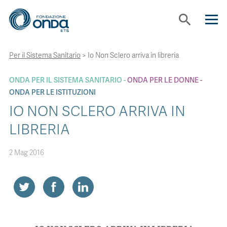
search
Per il Sistema Sanitario
>
Io Non Sclero arriva in libreria
CHI SIAMO
ONDA PER IL SISTEMA SANITARIO
ONDA PER LE DONNE
CON CHI LAVORIAMO
ONDA PER LE ISTITUZIONI
IO NON SCLERO ARRIVA IN
STRUMENTI
LIBRERIA
2 Mag 2016
PROGETTI
BOLLINI
NEWS