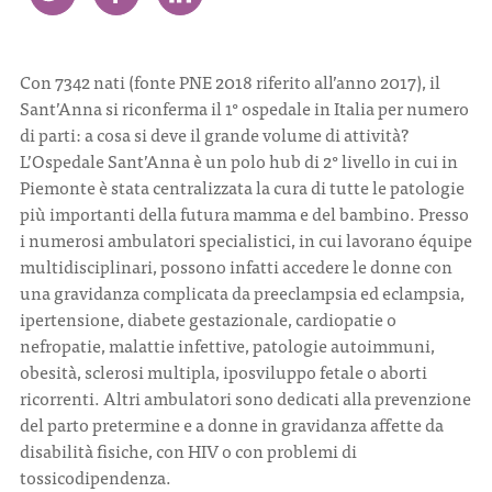
CONTATTI
Con 7342 nati (fonte PNE 2018 riferito all’anno 2017), il
Sant’Anna si riconferma il 1° ospedale in Italia per numero
di parti: a cosa si deve il grande volume di attività?
L’Ospedale Sant’Anna è un polo hub di 2° livello in cui in
Piemonte è stata centralizzata la cura di tutte le patologie
ITA
ENG
più importanti della futura mamma e del bambino. Presso
i numerosi ambulatori specialistici, in cui lavorano équipe
multidisciplinari, possono infatti accedere le donne con
una gravidanza complicata da preeclampsia ed eclampsia,
ipertensione, diabete gestazionale, cardiopatie o
nefropatie, malattie infettive, patologie autoimmuni,
obesità, sclerosi multipla, iposviluppo fetale o aborti
ricorrenti. Altri ambulatori sono dedicati alla prevenzione
del parto pretermine e a donne in gravidanza affette da
disabilità fisiche, con HIV o con problemi di
tossicodipendenza.