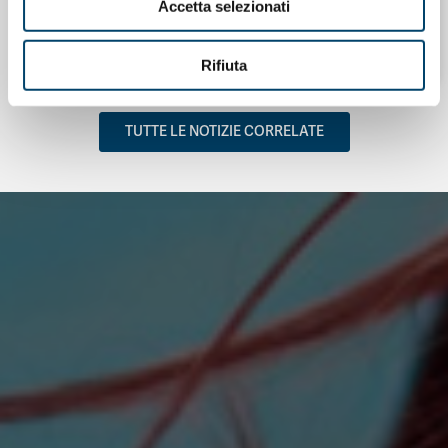
NEWSLETTER “MEDICINA DI GENERE”
Accetta selezionati
31 Gen 2026
Rifiuta
TUTTE LE NOTIZIE CORRELATE