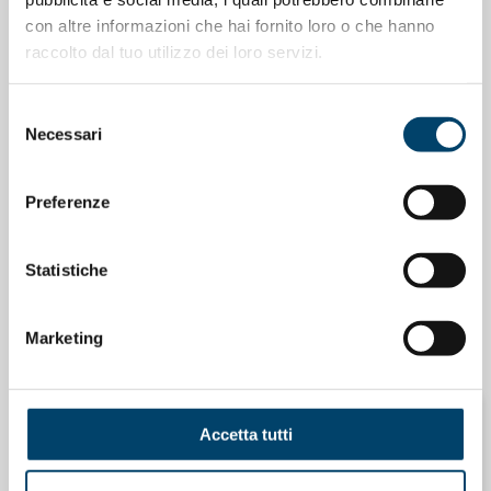
con altre informazioni che hai fornito loro o che hanno
raccolto dal tuo utilizzo dei loro servizi.
Selezione
Necessari
del
consenso
Preferenze
Statistiche
ONDA PER IL SISTEMA SANITARIO
ONDA PER LE DONNE
Salu’. Dal dialogo alla cura
Marketing
15 Apr 2026
Accetta tutti
ONDA PER LE DONNE