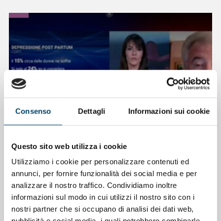
Consenso
Dettagli
Informazioni sui cookie
ONDA PER LE DONNE
Questo sito web utilizza i cookie
Depressione Post Partum: intervista al
Utilizziamo i cookie per personalizzare contenuti ed
Prof. Claudio Mencacci
annunci, per fornire funzionalità dei social media e per
analizzare il nostro traffico. Condividiamo inoltre
23 Apr 2026
informazioni sul modo in cui utilizzi il nostro sito con i
nostri partner che si occupano di analisi dei dati web,
pubblicità e social media, i quali potrebbero combinarle