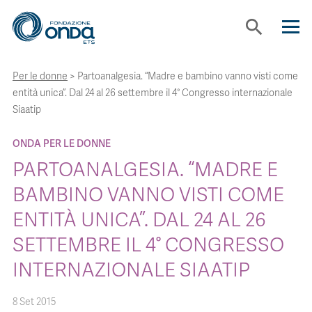
search
Per le donne
>
Partoanalgesia. “Madre e bambino vanno visti come
CHI SIAMO
entità unica”. Dal 24 al 26 settembre il 4° Congresso internazionale
Siaatip
CON CHI LAVORIAMO
ONDA PER LE DONNE
PARTOANALGESIA. “MADRE E
STRUMENTI
BAMBINO VANNO VISTI COME
ENTITÀ UNICA”. DAL 24 AL 26
PROGETTI
SETTEMBRE IL 4° CONGRESSO
BOLLINI
INTERNAZIONALE SIAATIP
8 Set 2015
NEWS