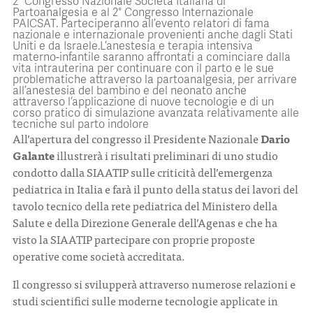
2° Congresso Nazionale Società Italiana di
Partoanalgesia e al 2° Congresso Internazionale
PAICSAT. Parteciperanno all’evento relatori di fama
nazionale e internazionale provenienti anche dagli Stati
Uniti e da Israele.L’anestesia e terapia intensiva
materno-infantile saranno affrontati a cominciare dalla
vita intrauterina per continuare con il parto e le sue
problematiche attraverso la partoanalgesia, per arrivare
all’anestesia del bambino e del neonato anche
attraverso l’applicazione di nuove tecnologie e di un
corso pratico di simulazione avanzata relativamente alle
tecniche sul parto indolore
All’apertura del congresso il Presidente Nazionale
Dario
Galante
illustrerà i risultati preliminari di uno studio
condotto dalla SIAATIP sulle criticità dell’emergenza
pediatrica in Italia e farà il punto della status dei lavori del
tavolo tecnico della rete pediatrica del Ministero della
Salute e della Direzione Generale dell’Agenas e che ha
visto la SIAATIP partecipare con proprie proposte
operative come società accreditata.
Il congresso si svilupperà attraverso numerose relazioni e
studi scientifici sulle moderne tecnologie applicate in