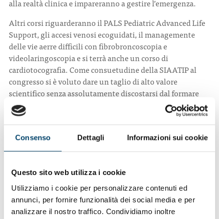
alla realtà clinica e impareranno a gestire l’emergenza.
Altri corsi riguarderanno il PALS Pediatric Advanced Life
Support, gli accesi venosi ecoguidati, il managemente
delle vie aerre difficili con fibrobroncoscopia e
videolaringoscopia e si terrà anche un corso di
cardiotocografia. Come consuetudine della SIAATIP al
congresso si è voluto dare un taglio di alto valore
scientifico senza assolutamente discostarsi dal formare
oltre che informare.
I partecipanti devono poter tornare presso i propri
ospedali con un bagaglio culturale più ricco ma anche di
Consenso
Dettagli
Informazioni sui cookie
reale utilità clinica dal momento che la disciplina richiede
molta abilità manuale e conoscenza delle tecniche senza
le quali qualsiasi emergenza-urgenza non può
Questo sito web utilizza i cookie
assolutamente essere adeguatamente affrontata.
Utilizziamo i cookie per personalizzare contenuti ed
annunci, per fornire funzionalità dei social media e per
L’articolo su
Quotidiano Sanità
analizzare il nostro traffico. Condividiamo inoltre