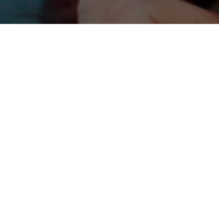
RICEVI AGGIORNAMENTI SULLE ATTIVITÀ DI ONDA
Inserisci il tuo indirizzo e-mail per proseguire con l'iscrizione.
ISCRIVITI