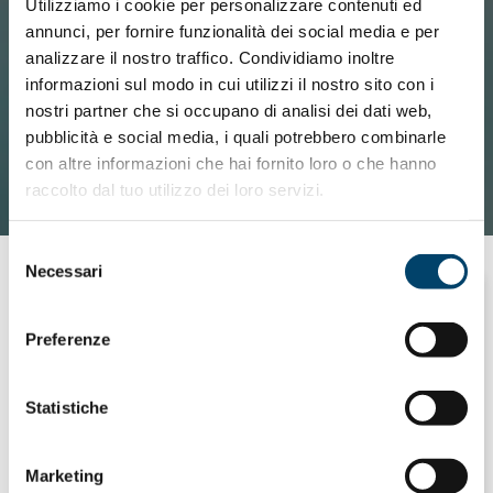
Utilizziamo i cookie per personalizzare contenuti ed
annunci, per fornire funzionalità dei social media e per
analizzare il nostro traffico. Condividiamo inoltre
informazioni sul modo in cui utilizzi il nostro sito con i
nostri partner che si occupano di analisi dei dati web,
pubblicità e social media, i quali potrebbero combinarle
con altre informazioni che hai fornito loro o che hanno
raccolto dal tuo utilizzo dei loro servizi.
Selezione
Necessari
del
consenso
Preferenze
ONDA PER LE DONNE
SALUTE MENTALE. LA DEPRESSIONE
GRAVE AUMENTA IL RISCHIO DI
Statistiche
ALTRE 22 MALATTIE
Marketing
10 Ott 2019