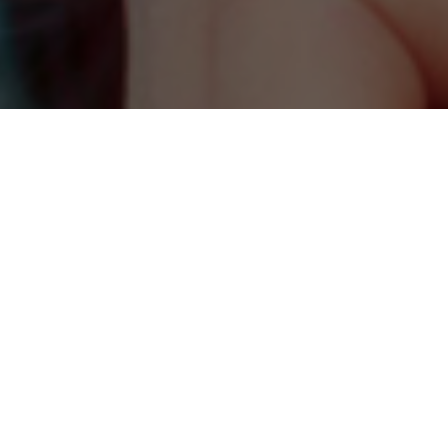
RICEVI AGGIORNAMENTI SULLE ATTIVITÀ DI ONDA