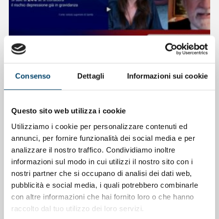
ONDA PER LE DONNE
Consenso
Dettagli
Informazioni sui cookie
Depressione Post Partum: intervista al
Prof. Claudio Mencacci
Questo sito web utilizza i cookie
23 Apr 2026
Utilizziamo i cookie per personalizzare contenuti ed
annunci, per fornire funzionalità dei social media e per
analizzare il nostro traffico. Condividiamo inoltre
informazioni sul modo in cui utilizzi il nostro sito con i
nostri partner che si occupano di analisi dei dati web,
pubblicità e social media, i quali potrebbero combinarle
con altre informazioni che hai fornito loro o che hanno
raccolto dal tuo utilizzo dei loro servizi.