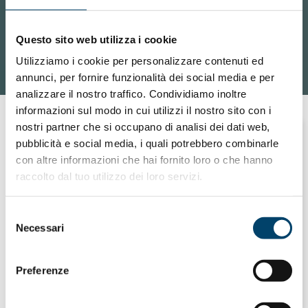
Questo sito web utilizza i cookie
Utilizziamo i cookie per personalizzare contenuti ed
annunci, per fornire funzionalità dei social media e per
analizzare il nostro traffico. Condividiamo inoltre
informazioni sul modo in cui utilizzi il nostro sito con i
nostri partner che si occupano di analisi dei dati web,
pubblicità e social media, i quali potrebbero combinarle
con altre informazioni che hai fornito loro o che hanno
ONDA PER IL SISTEMA SANITARIO
ONDA PER LE DONNE
raccolto dal tuo utilizzo dei loro servizi.
ONDA PER LE ISTITUZIONI
TEST BRCA: NE PARLIAMO CON
Selezione
Necessari
del
L’OSSERVATORIO NAZIONALE SULLA
consenso
SALUTE DELLA DONNA E DI GENERE
Preferenze
21 Set 2018