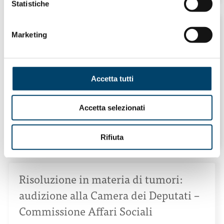
Statistiche
Marketing
ONDA PER LE DONNE
Tumore mammella e ovaio. Il 10% è
dovuto a trasmissione ereditaria. Ecco
Accetta tutti
le indicazioni Aiom per prevenirli
nelle donne a rischio
Accetta selezionati
22 Dic 2017
Rifiuta
Risoluzione in materia di tumori:
audizione alla Camera dei Deputati –
Commissione Affari Sociali