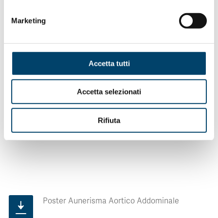
Marketing
Accetta tutti
#failaprimamossa: non aspettare!
Accetta selezionati
Progetto realizzato grazie al patrocinio di
SICVE
e al
contributo incondizionato di
Medtronic
.
Rifiuta
Poster Aunerisma Aortico Addominale