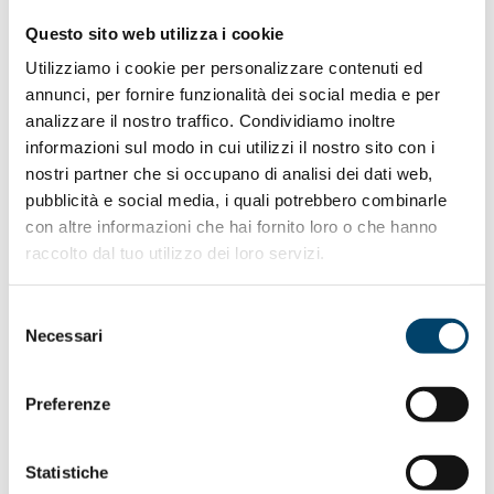
Questo sito web utilizza i cookie
(H)- Open day Aneurisma Aortico
Utilizziamo i cookie per personalizzare contenuti ed
Addominale
annunci, per fornire funzionalità dei social media e per
analizzare il nostro traffico. Condividiamo inoltre
Save the date: 29 settembre (H)-Open Day
informazioni sul modo in cui utilizzi il nostro sito con i
sull’Aneurisma Aortico Addominale.
nostri partner che si occupano di analisi dei dati web,
Verranno offerte visite, colloqui con gli specialisti, esami,
pubblicità e social media, i quali potrebbero combinarle
info point, conferenze e distribuzione di materiale
con altre informazioni che hai fornito loro o che hanno
informativo per la prevenzione e la diagnosi precoce
raccolto dal tuo utilizzo dei loro servizi.
dell’
aneurisma aortico addominale
, negli
ospedali
Bollini Rosa
che hanno aderito all’iniziativa.
Selezione
Necessari
del
Per maggiori informazioni:
https://www.bollinirosa.it/h-
consenso
open-day-aneurisma-aortico-addominale
Preferenze
Statistiche