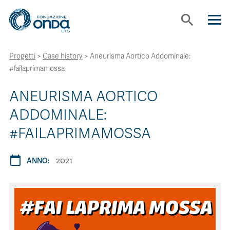
search
Progetti
>
Case history
>
Aneurisma Aortico Addominale:
CHI SIAMO
#failaprimamossa
CON CHI LAVORIAMO
ANEURISMA AORTICO
ADDOMINALE:
STRUMENTI
#FAILAPRIMAMOSSA
2021
PROGETTI
calendar_today
ANNO:
BOLLINI
NEWS