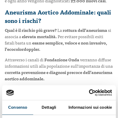
e ogni anno vengono diagnosticati
27.000 nuovi casi
.
Aneurisma Aortico Addominale: quali
sono i rischi?
Qual è il rischio più grave?
La
rottura dell’aneurisma
si
associa a
elevata mortalità.
Per evitare possibili esiti
fatali basta un
esame semplice, veloce e non invasivo,
l’ecocolordoppler.
Attraverso i canali di
Fondazione Onda
verranno diffuse
informazioni utili alla popolazione
sull’importanza di una
corretta prevenzione e diagnosi precoce dell’aneurisma
aortico addominale.
Vuoi saperne di più?
Consenso
Dettagli
Informazioni sui cookie