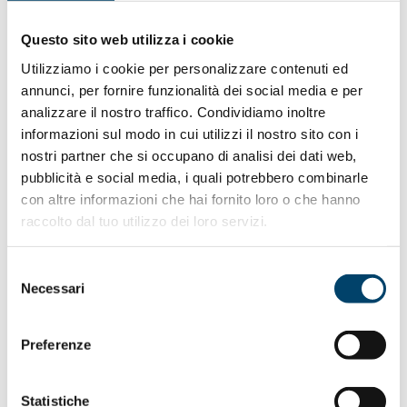
Questo sito web utilizza i cookie
Utilizziamo i cookie per personalizzare contenuti ed
annunci, per fornire funzionalità dei social media e per
analizzare il nostro traffico. Condividiamo inoltre
informazioni sul modo in cui utilizzi il nostro sito con i
Il logo del progetto
nostri partner che si occupano di analisi dei dati web,
pubblicità e social media, i quali potrebbero combinarle
con altre informazioni che hai fornito loro o che hanno
MATERIALE DOWNLOAD
raccolto dal tuo utilizzo dei loro servizi.
Selezione
Leaflet informativo
Necessari
del
consenso
Preferenze
Leaflet promozionale
Statistiche