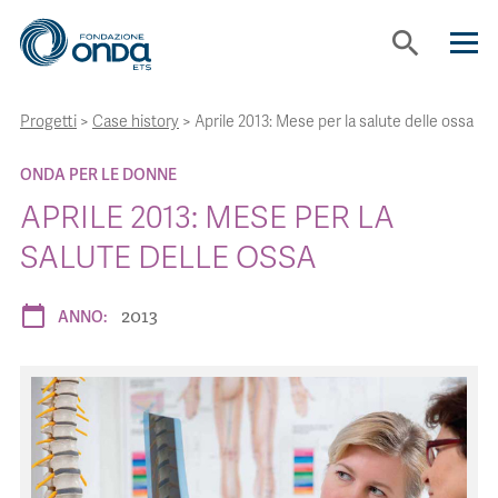
search
Progetti
>
Case history
>
Aprile 2013: Mese per la salute delle ossa
CHI SIAMO
ONDA PER LE DONNE
CON CHI LAVORIAMO
APRILE 2013: MESE PER LA
SALUTE DELLE OSSA
STRUMENTI
2013
calendar_today
ANNO:
PROGETTI
BOLLINI
NEWS