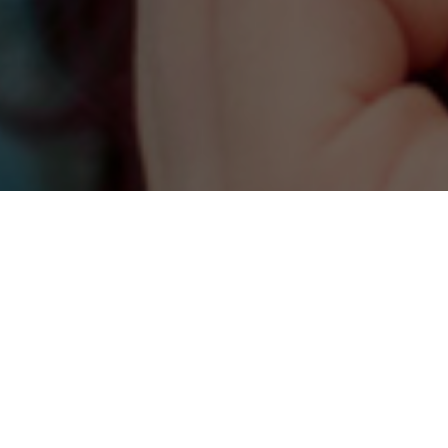
RICEVI AGGIORNAMENTI SULLE ATTIVITÀ DI ONDA
Inserisci il tuo indirizzo e-mail per proseguire con l'iscrizione.
ISCRIVITI