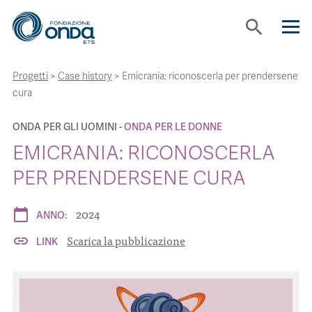
search
Progetti
>
Case history
>
Emicrania: riconoscerla per prendersene
CHI SIAMO
cura
CON CHI LAVORIAMO
ONDA PER GLI UOMINI
ONDA PER LE DONNE
EMICRANIA: RICONOSCERLA
STRUMENTI
PER PRENDERSENE CURA
2024
calendar_today
PROGETTI
ANNO:
Scarica la pubblicazione
link
LINK
BOLLINI
NEWS