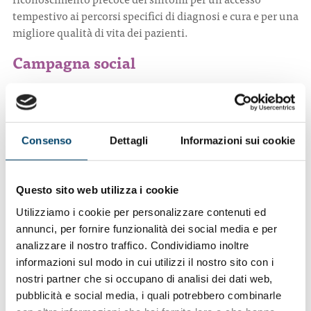
tempestivo ai percorsi specifici di diagnosi e cura e per una
migliore qualità di vita dei pazienti.
Campagna social
Sui canali social di Fondazione Onda sarà online la
campagna che avrà come obiettivo quello di informare e
sensibilizzare la popolazione sull’emicrania diffondendo
le informazioni relative all’
(H) Open Day
.
Consenso
Dettagli
Informazioni sui cookie
Con il Patrocinio di
Questo sito web utilizza i cookie
Utilizziamo i cookie per personalizzare contenuti ed
AIDM – Associazione Italiana Donne Medico
annunci, per fornire funzionalità dei social media e per
ANIRCEF – Associazione Neurologica Italiana per la Ricerca
analizzare il nostro traffico. Condividiamo inoltre
sulle Cefalee
informazioni sul modo in cui utilizzi il nostro sito con i
AINAT – Associazione Italiana Neurologi Ambulatoriali
nostri partner che si occupano di analisi dei dati web,
Territoriali
pubblicità e social media, i quali potrebbero combinarle
Al.Ce. Alleanza Cefalalgici – CIRNA Foundation ETS