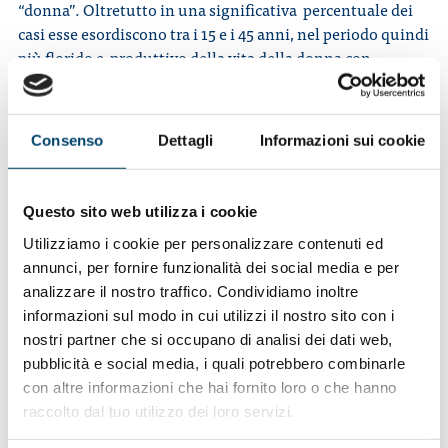
“donna”. Oltretutto in una significativa percentuale dei
casi esse esordiscono tra i 15 e i 45 anni, nel periodo quindi
più florido e produttivo della vita della donna con
importanti ripercussioni sul piano affettivo, familiare,
socio-relazionale e professionale e dunque sulla qualità di
vita.
Consenso
Dettagli
Informazioni sui cookie
Il progetto ha scopo di fornire alle donne alcune
semplici, ma fondamentali informazioni per affrontare
Questo sito web utilizza i cookie
con maggior consapevolezza e più serenamente le
decisioni che riguardano la fertilità e il desiderio di
Utilizziamo i cookie per personalizzare contenuti ed
maternità. Si tratta di aspetti molto complessi, su cui
annunci, per fornire funzionalità dei social media e per
già da tempo sta lavorando il Gruppo di Studio
analizzare il nostro traffico. Condividiamo inoltre
“Medicina di Genere” della SIR-Società Italiana di
informazioni sul modo in cui utilizzi il nostro sito con i
Reumatologia per promuovere e facilitare la
nostri partner che si occupano di analisi dei dati web,
comunicazione medico-paziente.
pubblicità e social media, i quali potrebbero combinarle
con altre informazioni che hai fornito loro o che hanno
raccolto dal tuo utilizzo dei loro servizi.
Il progetto, iniziato nel 2018 e che sta proseguendo nel