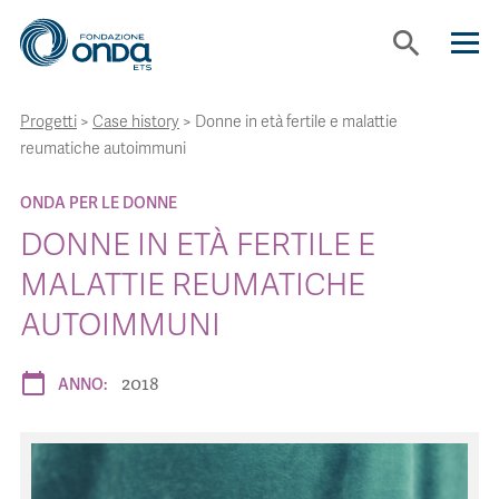
search
Progetti
>
Case history
>
Donne in età fertile e malattie
CHI SIAMO
reumatiche autoimmuni
CON CHI LAVORIAMO
ONDA PER LE DONNE
DONNE IN ETÀ FERTILE E
STRUMENTI
MALATTIE REUMATICHE
AUTOIMMUNI
PROGETTI
2018
calendar_today
ANNO:
BOLLINI
NEWS