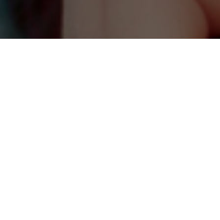
RICEVI AGGIORNAMENTI SULLE ATTIVITÀ DI ONDA
Inserisci il tuo indirizzo e-mail per proseguire con l'iscrizione.