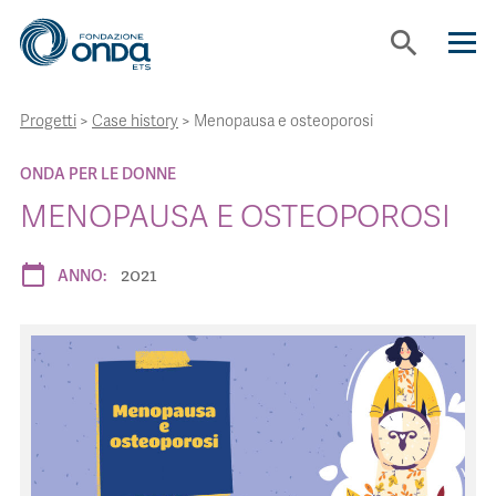
search
Progetti
>
Case history
>
Menopausa e osteoporosi
CHI SIAMO
ONDA PER LE DONNE
CON CHI LAVORIAMO
MENOPAUSA E OSTEOPOROSI
2021
STRUMENTI
calendar_today
ANNO:
PROGETTI
BOLLINI
NEWS