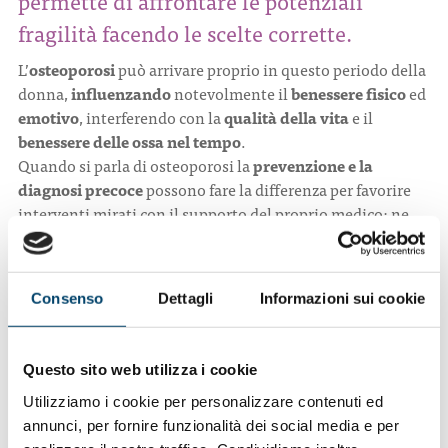
permette di affrontare le potenziali
fragilità facendo le scelte corrette.
L’
osteoporosi
può arrivare proprio in questo periodo della
donna,
influenzando
notevolmente il
benessere fisico
ed
emotivo
, interferendo con la
qualità della vita
e il
benessere delle ossa nel tempo
.
Quando si parla di osteoporosi la
prevenzione e la
diagnosi precoce
possono fare la differenza per favorire
interventi mirati con il supporto del proprio medico: ne
abbiamo parlato con la
Dott.ssa Maria Luisa Brandi
,
Presidente Fondazione FIRMO per la prevenzione e la
diagnosi precoce.
Consenso
Dettagli
Informazioni sui cookie
Questo sito web utilizza i cookie
Utilizziamo i cookie per personalizzare contenuti ed
annunci, per fornire funzionalità dei social media e per