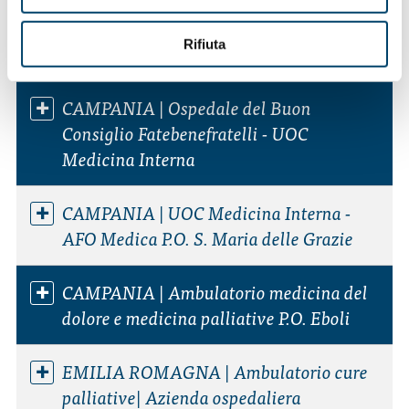
CAMPANIA| Ambulatorio Medicina
Rifiuta
Interna e Geriatria | Ospedale del Mare
CAMPANIA | Ospedale del Buon
Consiglio Fatebenefratelli - UOC
Medicina Interna
CAMPANIA | UOC Medicina Interna -
AFO Medica P.O. S. Maria delle Grazie
CAMPANIA | Ambulatorio medicina del
dolore e medicina palliative P.O. Eboli
EMILIA ROMAGNA | Ambulatorio cure
palliative| Azienda ospedaliera