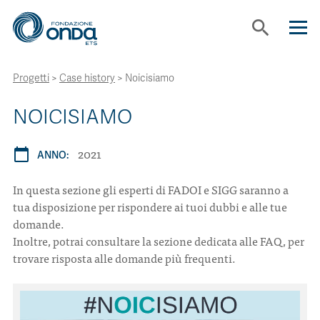
search
Progetti
>
Case history
>
Noicisiamo
CHI SIAMO
NOICISIAMO
CON CHI LAVORIAMO
2021
calendar_today
ANNO:
STRUMENTI
In questa sezione gli esperti di FADOI e SIGG saranno a
tua disposizione per rispondere ai tuoi dubbi e alle tue
PROGETTI
domande.
Inoltre, potrai consultare la sezione dedicata alle FAQ, per
trovare risposta alle domande più frequenti.
BOLLINI
NEWS