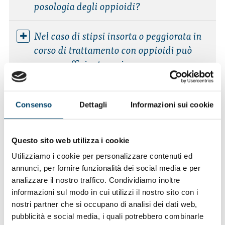
posologia degli oppioidi?
Nel caso di stipsi insorta o peggiorata in
corso di trattamento con oppioidi può
essere sufficiente variare
l’alimentazione?
Come viene formulata la diagnosi di
Consenso
Dettagli
Informazioni sui cookie
stipsi correlata all’uso di oppioidi?
Questo sito web utilizza i cookie
A chi posso rivolgermi?
Utilizziamo i cookie per personalizzare contenuti ed
annunci, per fornire funzionalità dei social media e per
Quali sono le possibili soluzioni
analizzare il nostro traffico. Condividiamo inoltre
terapeutiche?
informazioni sul modo in cui utilizzi il nostro sito con i
nostri partner che si occupano di analisi dei dati web,
pubblicità e social media, i quali potrebbero combinarle
Perché i lassativi tradizionali spesso