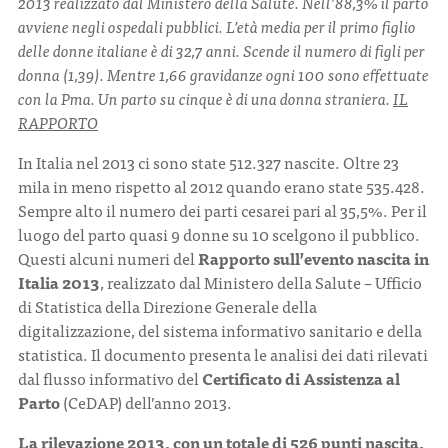
2013 realizzato dal Ministero della Salute. Nell’88,3% il parto
avviene negli ospedali pubblici. L’età media per il primo figlio
delle donne italiane è di 32,7 anni. Scende il numero di figli per
CONTATTI
donna (1,39). Mentre 1,66 gravidanze ogni 100 sono effettuate
con la Pma. Un parto su cinque è di una donna straniera.
IL
RAPPORTO
In Italia nel 2013 ci sono state 512.327 nascite. Oltre 23
mila in meno rispetto al 2012 quando erano state 535.428.
ITA
ENG
Sempre alto il numero dei parti cesarei pari al 35,5%. Per il
luogo del parto quasi 9 donne su 10 scelgono il pubblico.
Questi alcuni numeri del
Rapporto sull’evento nascita in
Italia 2013
, realizzato dal Ministero della Salute – Ufficio
di Statistica della Direzione Generale della
digitalizzazione, del sistema informativo sanitario e della
statistica. Il documento presenta le analisi dei dati rilevati
dal flusso informativo del
Certificato di Assistenza al
Parto
(CeDAP) dell’anno 2013.
La rilevazione 2013, con un totale di 526 punti nascita,