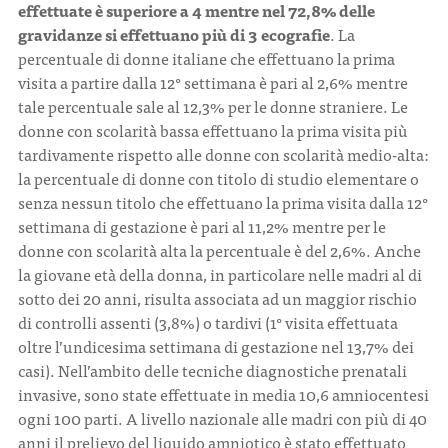
effettuate è superiore a 4 mentre nel 72,8% delle
gravidanze si effettuano più di 3 ecografie
. La
percentuale di donne italiane che effettuano la prima
visita a partire dalla 12° settimana è pari al 2,6% mentre
tale percentuale sale al 12,3% per le donne straniere. Le
donne con scolarità bassa effettuano la prima visita più
tardivamente rispetto alle donne con scolarità medio-alta:
la percentuale di donne con titolo di studio elementare o
senza nessun titolo che effettuano la prima visita dalla 12°
settimana di gestazione è pari al 11,2% mentre per le
donne con scolarità alta la percentuale è del 2,6%. Anche
la giovane età della donna, in particolare nelle madri al di
sotto dei 20 anni, risulta associata ad un maggior rischio
di controlli assenti (3,8%) o tardivi (1° visita effettuata
oltre l’undicesima settimana di gestazione nel 13,7% dei
casi). Nell’ambito delle tecniche diagnostiche prenatali
invasive, sono state effettuate in media 10,6 amniocentesi
ogni 100 parti. A livello nazionale alle madri con più di 40
anni il prelievo del liquido amniotico è stato effettuato