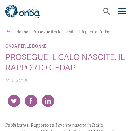
search
Per le donne
>
Prosegue il calo nascite. Il Rapporto Cedap.
CHI SIAMO
ONDA PER LE DONNE
CON CHI LAVORIAMO
PROSEGUE IL CALO NASCITE. IL
RAPPORTO CEDAP.
STRUMENTI
20 Nov 2015
PROGETTI
BOLLINI
Pubblicato il Rapporto sull’evento nascita in Italia
NEWS