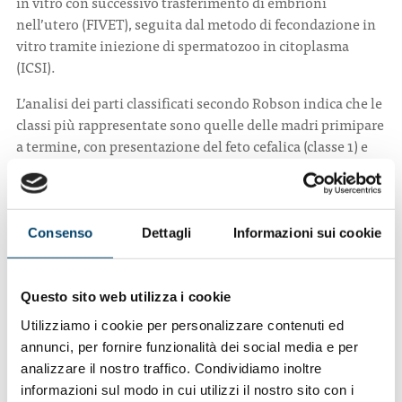
in vitro con successivo trasferimento di embrioni
nell’utero (FIVET), seguita dal metodo di fecondazione in
vitro tramite iniezione di spermatozoo in citoplasma
(ICSI).
L’analisi dei parti classificati secondo Robson indica che le
classi più rappresentate sono quelle delle madri primipare
a termine, con presentazione del feto cefalica (classe 1) e
delle madri pluripare a termine, con presentazione del
feto cefalica, che non hanno avuto cesarei precedenti
(classe 3); queste due classi corrispondono
complessivamente a circa il 54% dei parti classificati che si
Consenso
Dettagli
Informazioni sui cookie
sono verificati a livello nazionale nell’anno 2013. I parti
nella classe 5, relativa alle madri con pregresso parto
cesareo, rappresentano il 10,6% dei parti totali classificati
Questo sito web utilizza i cookie
a livello nazionale.
Utilizziamo i cookie per personalizzare contenuti ed
annunci, per fornire funzionalità dei social media e per
La rilevazione – istituita dal Decreto del Ministro della
analizzare il nostro traffico. Condividiamo inoltre
sanità 16 luglio 2001, n. 349 Regolamento recante
informazioni sul modo in cui utilizzi il nostro sito con i
“Modificazioni al certificato di assistenza al parto, per la