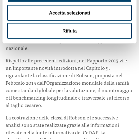
I flussi informativi trasmessi semestralmente da parte
delle Regioni al Ministero, vengono sottoposti alle
Accetta selezionati
necessarie verifiche di completezza e qualità, allo scopo di
garantire accuratezza ed attendibilità, nonché
Rifiuta
confrontabilità a livello territoriale e nel tempo, delle
informazioni statistiche pubblicate nel Rapporto CeDAP
nazionale.
Rispetto alle precedenti edizioni, nel Rapporto 2013 vi è
un’importante novità introdotta nel Capitolo 9,
riguardante la classificazione di Robson, proposta nel
Febbraio 2015 dall’Organizzazione mondiale della sanità
come standard globale per la valutazione, il monitoraggio
e il benchmarking longitudinale e trasversale sul ricorso
al taglio cesareo.
La costruzione delle classi di Robson e le successive
analisi sono state realizzate grazie alle informazioni
rilevate nella fonte informativa del CeDAP. La