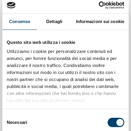
Depressione Post Partum: intervista al
Prof. Claudio Mencacci
Consenso
Dettagli
Informazioni sui cookie
23 Apr 2026
Questo sito web utilizza i cookie
Utilizziamo i cookie per personalizzare contenuti ed
annunci, per fornire funzionalità dei social media e per
analizzare il nostro traffico. Condividiamo inoltre
informazioni sul modo in cui utilizzi il nostro sito con i
nostri partner che si occupano di analisi dei dati web,
pubblicità e social media, i quali potrebbero combinarle
con altre informazioni che hai fornito loro o che hanno
raccolto dal tuo utilizzo dei loro servizi.
ONDA PER IL SISTEMA SANITARIO
ONDA PER LE DONNE
Selezione
Necessari
Salu’. Dal dialogo alla cura
del
consenso