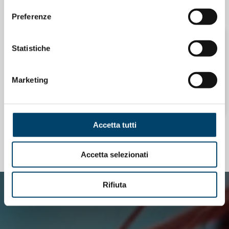
15 Apr 2026
Preferenze
Statistiche
ONDA PER LE DONNE
NEWSLETTER “MEDICINA DI GENERE”
Marketing
31 Gen 2026
Accetta tutti
TUTTE LE NOTIZIE CORRELATE
Accetta selezionati
Rifiuta