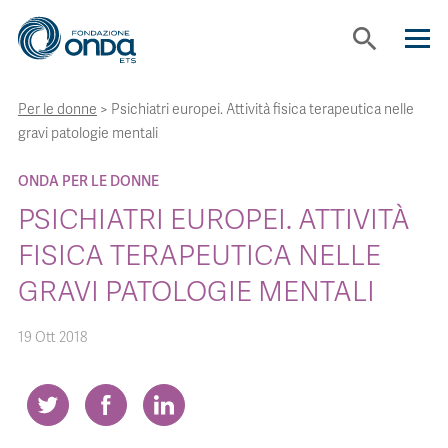
search
Per le donne
>
Psichiatri europei. Attività fisica terapeutica nelle
CHI SIAMO
gravi patologie mentali
CON CHI LAVORIAMO
ONDA PER LE DONNE
PSICHIATRI EUROPEI. ATTIVITÀ
STRUMENTI
FISICA TERAPEUTICA NELLE
GRAVI PATOLOGIE MENTALI
PROGETTI
19 Ott 2018
BOLLINI
NEWS