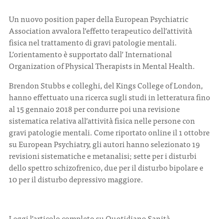
Un nuovo position paper della European Psychiatric
CONTATTI
Association avvalora l’effetto terapeutico dell’attività
fisica nel trattamento di gravi patologie mentali.
L’orientamento è supportato dall’ International
Organization of Physical Therapists in Mental Health.
Brendon Stubbs e colleghi, del Kings College of London,
ITA
ENG
hanno effettuato una ricerca sugli studi in letteratura fino
al 15 gennaio 2018 per condurre poi una revisione
sistematica relativa all’attività fisica nelle persone con
gravi patologie mentali. Come riportato online il 1 ottobre
su European Psychiatry, gli autori hanno selezionato 19
revisioni sistematiche e metanalisi; sette per i disturbi
dello spettro schizofrenico, due per il disturbo bipolare e
10 per il disturbo depressivo maggiore.
Leggi l’articolo completo su
Quotidiano Sanità