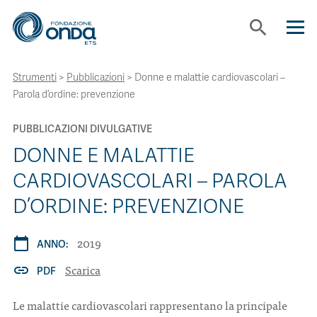
search
Strumenti
>
Pubblicazioni
>
Donne e malattie cardiovascolari –
CHI SIAMO
Parola d’ordine: prevenzione
CON CHI LAVORIAMO
PUBBLICAZIONI DIVULGATIVE
DONNE E MALATTIE
STRUMENTI
CARDIOVASCOLARI – PAROLA
D’ORDINE: PREVENZIONE
PROGETTI
2019
calendar_today
ANNO:
BOLLINI
Scarica
link
PDF
Le malattie cardiovascolari rappresentano la principale
NEWS