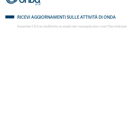
RICEVI AGGIORNAMENTI SULLE ATTIVITÀ DI ONDA
Inserisci il tuo indirizzo e-mail per proseguire con l'iscrizione.
ISCRIVITI
I SITI DI ONDA
Bollino Rosa
Bollino RosaArgento
Io non sclero
Depressione post partum
SEGUICI