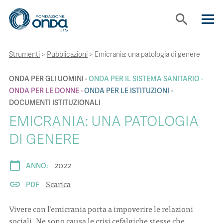
search
Strumenti
>
Pubblicazioni
>
Emicrania: una patologia di genere
CHI SIAMO
ONDA PER GLI UOMINI
ONDA PER IL SISTEMA SANITARIO
CON CHI LAVORIAMO
ONDA PER LE DONNE
ONDA PER LE ISTITUZIONI
DOCUMENTI ISTITUZIONALI
EMICRANIA: UNA PATOLOGIA
STRUMENTI
DI GENERE
PROGETTI
2022
calendar_today
ANNO:
Scarica
link
PDF
BOLLINI
Vivere con l’emicrania porta a impoverire le relazioni
NEWS
sociali. Ne sono causa le crisi cefalgiche stesse che,