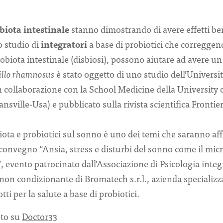
biota intestinale
stanno dimostrando di avere effetti bene
o studio di
integratori
a base di probiotici che correggend
crobiota intestinale (disbiosi), possono aiutare ad avere u
illo rhamnosus
è stato oggetto di uno studio dell’Universi
in collaborazione con la School Medicine della University o
sville-Usa) e pubblicato sulla rivista scientifica Frontie
iota e probiotici sul sonno è uno dei temi che saranno affr
convegno “Ansia, stress e disturbi del sonno come il micr
, evento patrocinato dall’Associazione di Psicologia int
non condizionante di Bromatech s.r.l., azienda specializza
tti per la salute a base di probiotici.
eto su
Doctor33