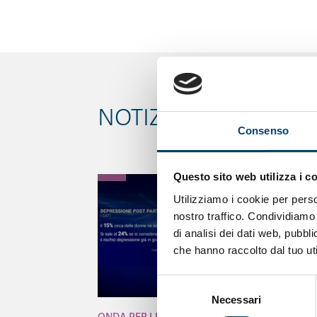
NOTIZIE CORRELATE
Consenso
Questo sito web utilizza i c
Utilizziamo i cookie per perso
nostro traffico. Condividiamo 
di analisi dei dati web, pubbl
che hanno raccolto dal tuo uti
Selezione
Necessari
del
ONDA PER LE DONNE
consenso