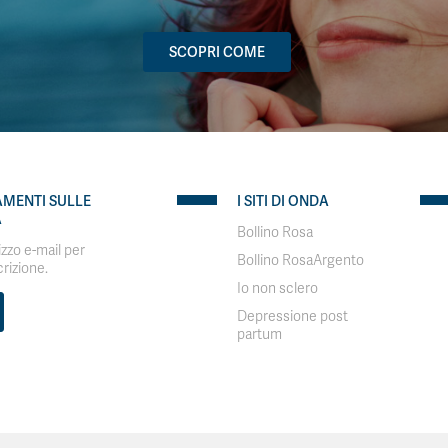
SCOPRI COME
AMENTI SULLE
I SITI DI ONDA
A
Bollino Rosa
rizzo e-mail per
Bollino RosaArgento
crizione.
Io non sclero
Depressione post
partum