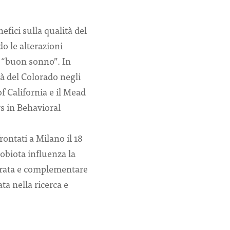
fici sulla qualità del
o le alterazioni
n “buon sonno”. In
tà del Colorado negli
f California e il Mead
rs in Behavioral
ontati a Milano il 18
obiota influenza la
egrata e complementare
ta nella ricerca e