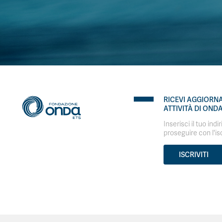
RICEVI AGGIORN
ATTIVITÀ DI OND
Inserisci il tuo indi
proseguire con l'is
ISCRIVITI