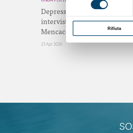
Depressione Post Partum:
intervista al Prof. Claudio
Mencacci
Rifiuta
23 Apr 2026
SO