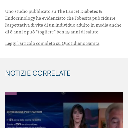
Uno studio pubblicato su The Lancet Diabetes &
CONTATTI
Endocrinology ha evidenziato che l’obesità può ridurre
l’aspettativa di vita di un individuo adulto in media anche
di 8 anni e può “togliere” ben 19 anni di salute.
Leggi l’articolo completo su Quotidiano Sanità
ITA
ENG
NOTIZIE CORRELATE