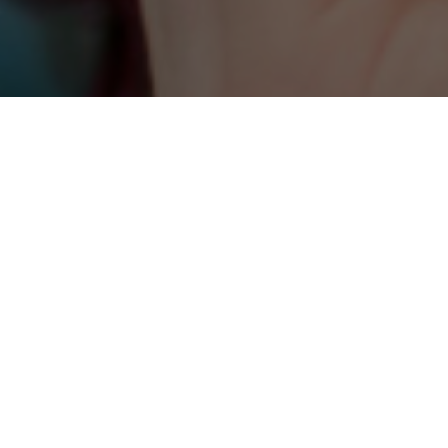
RICEVI AGGIORNAMENTI SULLE ATTIVITÀ DI ONDA
Inserisci il tuo indirizzo e-mail per proseguire con l'iscrizione.
ISCRIVITI
I SITI DI ONDA
Bollino Rosa
Bollino RosaArgento