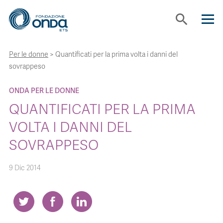
search
Per le donne
>
Quantificati per la prima volta i danni del
CHI SIAMO
sovrappeso
CON CHI LAVORIAMO
ONDA PER LE DONNE
QUANTIFICATI PER LA PRIMA
STRUMENTI
VOLTA I DANNI DEL
SOVRAPPESO
PROGETTI
9 Dic 2014
BOLLINI
NEWS