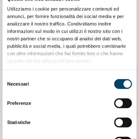
Utilizziamo i cookie per personalizzare contenuti ed
annunci, per fornire funzionalità dei social media e per
analizzare il nostro traffico. Condividiamo inoltre
ONDA PER IL SISTEMA SANITARIO
ONDA PER LE DONNE
informazioni sul modo in cui utilizzi il nostro sito con i
Salu’. Dal dialogo alla cura
nostri partner che si occupano di analisi dei dati web,
pubblicità e social media, i quali potrebbero combinarle
15 Apr 2026
con altre informazioni che hai fornito loro o che hanno
raccolto dal tuo utilizzo dei loro servizi.
Selezione
ONDA PER LE DONNE
Necessari
del
NEWSLETTER “MEDICINA DI GENERE”
consenso
Preferenze
31 Gen 2026
Statistiche
TUTTE LE NOTIZIE CORRELATE