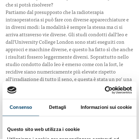
che si potrà risolvere?
Partiamo dal presupposto che la radioterapia
intraoperatoria si può fare con diverse apparecchiature e
in diversi modi: la modalità è sempre la stessa ma ci si
arriva attraverso vie diverse. Gli studi condotti dall’Ieo e
dall’University College London sono stati eseguiti con
approcci e macchine diverse, e questo ha fatto sì che anche
i risultati fossero leggermente diversi. Soprattutto nello
studio condotto dallo Ieo è emerso come con la Iort, le
recidive siano numericamente più elevate rispetto
all’irradiazione di tutto il seno, e questa è stata un po’ una
sorpresa, ma ciò non toglie che la Iort sia un approccio da
considerare. Bisogna solo essere prudenti, e come dicono
gli stessi autori dello studio, bisogna cercare di
Consenso
Dettagli
Informazioni sui cookie
selezionare meglio la popolazione a cui proporla.
Probabilmente è utile solo in una certa categoria o in un
certo gruppo di pazienti, mentre in questi anni è stata
Questo sito web utilizza i cookie
usata a tappeto un po’ ovunque, e questo ha fatto sì che i
risultati non fossero proprio quelli che speravamo.
Utilizziamo i cookie per personalizzare contenuti ed