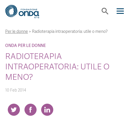
search
Per le donne
>
Radioterapia intraoperatoria: utile o meno?
CHI SIAMO
ONDA PER LE DONNE
CON CHI LAVORIAMO
RADIOTERAPIA
INTRAOPERATORIA: UTILE O
STRUMENTI
MENO?
PROGETTI
10 Feb 2014
BOLLINI
NEWS