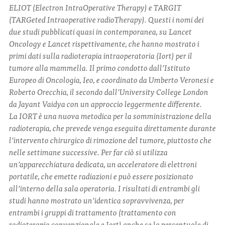
ELIOT (Electron IntraOperative Therapy) e TARGIT
(TARGeted Intraoperative radioTherapy). Questi i nomi dei
CONTATTI
due studi pubblicati quasi in contemporanea, su Lancet
Oncology e Lancet rispettivamente, che hanno mostrato i
primi dati sulla radioterapia intraoperatoria (Iort) per il
tumore alla mammella. Il primo condotto dall’Istituto
Europeo di Oncologia, Ieo, e coordinato da Umberto Veronesi e
Roberto Orecchia, il secondo dall’University College London
ITA
ENG
da Jayant Vaidya con un approccio leggermente differente.
La IORT è una nuova metodica per la somministrazione della
radioterapia, che prevede venga eseguita direttamente durante
l’intervento chirurgico di rimozione del tumore, piuttosto che
nelle settimane successive. Per far ciò si utilizza
un’apparecchiatura dedicata, un acceleratore di elettroni
portatile, che emette radiazioni e può essere posizionato
all’interno della sala operatoria. I risultati di entrambi gli
studi hanno mostrato un’identica sopravvivenza, per
entrambi i gruppi di trattamento (trattamento con
radioterapia convenzionale e Iort) anche se la percentuale di