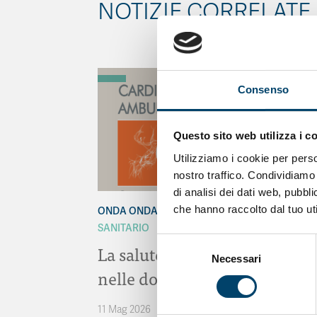
NOTIZIE CORRELATE
Consenso
Questo sito web utilizza i c
Utilizziamo i cookie per perso
nostro traffico. Condividiamo 
di analisi dei dati web, pubbl
che hanno raccolto dal tuo uti
ONDA ONDANOTIZIE
ONDA PER IL SISTEMA
SANITARIO
Selezione
La salute cardiovascolare
Necessari
del
nelle donne
consenso
11 Mag 2026