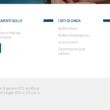
AMENTI SULLE
I SITI DI ONDA
A
Bollino Rosa
rizzo e-mail per
Bollino RosaArgento
crizione.
Io non sclero
Depressione post
partum
 di genere ETS, iscritta al
 3 luglio 2017 n. 117, rep. n.