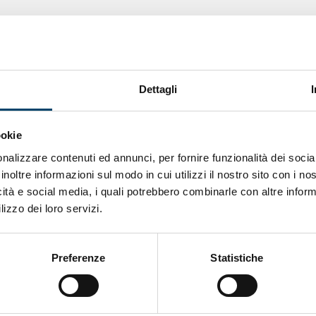
Dettagli
ookie
nalizzare contenuti ed annunci, per fornire funzionalità dei socia
inoltre informazioni sul modo in cui utilizzi il nostro sito con i n
icità e social media, i quali potrebbero combinarle con altre inform
lizzo dei loro servizi.
ONDA PER IL SISTEMA SANITARIO
ONDA PER
LE DONNE
Salu’. Dal dialogo alla cura
Preferenze
Statistiche
15 Apr 2026