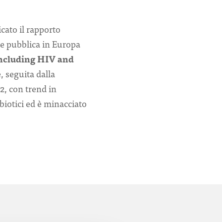
cato il rapporto
te pubblica in Europa
 including HIV and
e, seguita dalla
2, con trend in
ibiotici ed è minacciato