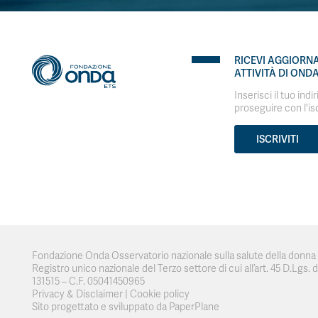
RICEVI AGGIORN
ATTIVITÀ DI OND
Inserisci il tuo indi
proseguire con l'is
ISCRIVITI
Fondazione Onda Osservatorio nazionale sulla salute della donna e
Registro unico nazionale del Terzo settore di cui all’art. 45 D.Lgs. del
131515 – C.F. 05041450965
Privacy & Disclaimer
|
Cookie policy
Sito progettato e sviluppato da PaperPlane