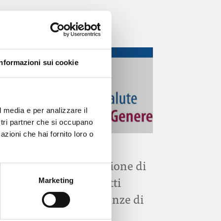
Informazioni sui cookie
l media e per analizzare il
ostri partner che si occupano
azioni che hai fornito loro o
ONDA PER IL SISTEMA SANITARIO
Bando per l’assegnazione di
un premio per progetti
Marketing
riguardanti le Differenze di
genere in pediatria