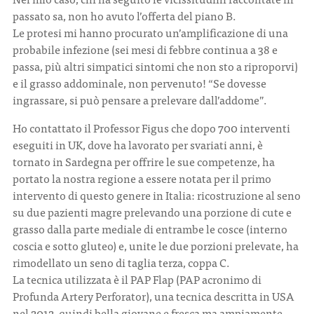
passato sa, non ho avuto l’offerta del piano B.
Le protesi mi hanno procurato un’amplificazione di una
probabile infezione (sei mesi di febbre continua a 38 e
passa, più altri simpatici sintomi che non sto a riproporvi)
e il grasso addominale, non pervenuto! “Se dovesse
ingrassare, si può pensare a prelevare dall’addome”.
Ho contattato il Professor Figus che dopo 700 interventi
eseguiti in UK, dove ha lavorato per svariati anni, è
tornato in Sardegna per offrire le sue competenze, ha
portato la nostra regione a essere notata per il primo
intervento di questo genere in Italia: ricostruzione al seno
su due pazienti magre prelevando una porzione di cute e
grasso dalla parte mediale di entrambe le cosce (interno
coscia e sotto gluteo) e, unite le due porzioni prelevate, ha
rimodellato un seno di taglia terza, coppa C.
La tecnica utilizzata è il PAP Flap (PAP acronimo di
Profunda Artery Perforator), una tecnica descritta in USA
nel 2012, quindi bella giovane e fresca ma ampiamente