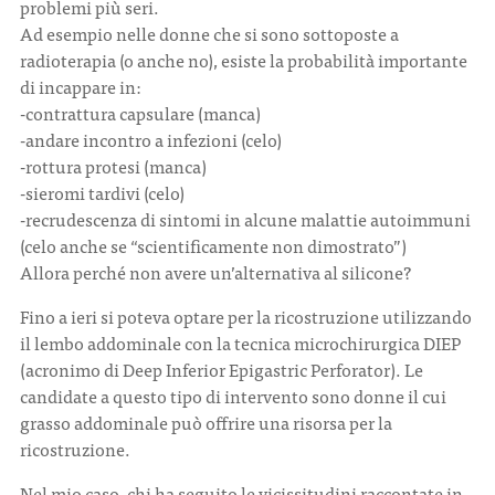
problemi più seri.
Ad esempio nelle donne che si sono sottoposte a
radioterapia (o anche no), esiste la probabilità importante
di incappare in:
-contrattura capsulare (manca)
-andare incontro a infezioni (celo)
-rottura protesi (manca)
-sieromi tardivi (celo)
-recrudescenza di sintomi in alcune malattie autoimmuni
(celo anche se “scientificamente non dimostrato”)
Allora perché non avere un’alternativa al silicone?
Fino a ieri si poteva optare per la ricostruzione utilizzando
il lembo addominale con la tecnica microchirurgica DIEP
(acronimo di Deep Inferior Epigastric Perforator). Le
candidate a questo tipo di intervento sono donne il cui
grasso addominale può offrire una risorsa per la
ricostruzione.
Nel mio caso, chi ha seguito le vicissitudini raccontate in