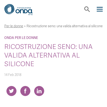
search
Per le donne
>
Ricostruzione seno: una valida alternativa al silicone
CHI SIAMO
ONDA PER LE DONNE
CON CHI LAVORIAMO
RICOSTRUZIONE SENO: UNA
VALIDA ALTERNATIVA AL
STRUMENTI
SILICONE
PROGETTI
14 Feb 2018
BOLLINI
NEWS