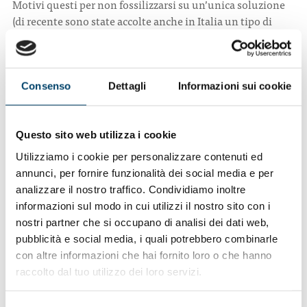
Motivi questi per non fossilizzarsi su un’unica soluzione
(di recente sono state accolte anche in Italia un tipo di
protesi “più sicure, dinamiche e tracciabili”, questo per lo
meno promettono).
«C’è un divario enorme tra Inghilterra e Italia sul piano
Consenso
Dettagli
Informazioni sui cookie
informativo – continua il professor Figus –
In Inghilterra davanti alla possibilità di scegliere, molte
pazienti optano per l’intervento ricostruttivo con porzioni
Questo sito web utilizza i cookie
di tessuti autologhi per vari motivi tra cui non ultimo, la
Utilizziamo i cookie per personalizzare contenuti ed
diversa sensazione alla vista e al tatto del seno, reso molto
annunci, per fornire funzionalità dei social media e per
più naturale con le tecniche del DIEP e del PAP Flap»
analizzare il nostro traffico. Condividiamo inoltre
«Un altro vantaggio di questa recente modalità è che può
informazioni sul modo in cui utilizzi il nostro sito con i
essere eseguita al momento della mastectomia»
nostri partner che si occupano di analisi dei dati web,
In pratica il chirurgo plastico interviene una sola volta
pubblicità e social media, i quali potrebbero combinarle
senza bisogno di ritornare in sala operatoria e nel tempo si
con altre informazioni che hai fornito loro o che hanno
evitano i vari tagliandi: la periodica risonanza magnetica
raccolto dal tuo utilizzo dei loro servizi.
per osservare l’integrità delle protesi e ancora la
sostituzione delle stesse in media ogni 10-12 anni.