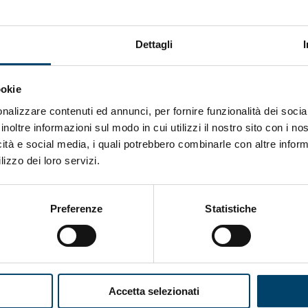
Dettagli
ookie
nalizzare contenuti ed annunci, per fornire funzionalità dei socia
inoltre informazioni sul modo in cui utilizzi il nostro sito con i n
ONDA PER IL SISTEMA SANITARIO
ONDA PER
icità e social media, i quali potrebbero combinarle con altre inform
LE DONNE
lizzo dei loro servizi.
Salu’. Dal dialogo alla cura
Preferenze
Statistiche
15 Apr 2026
Accetta selezionati