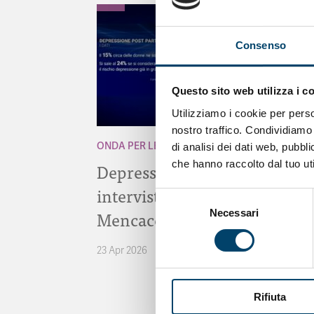
Consenso
Questo sito web utilizza i c
Utilizziamo i cookie per perso
nostro traffico. Condividiamo 
ONDA PER LE DONNE
di analisi dei dati web, pubbl
che hanno raccolto dal tuo uti
Depressione Post Partum:
intervista al Prof. Claudio
Selezione
Mencacci
Necessari
del
consenso
23 Apr 2026
Rifiuta