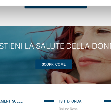
TUTTE LE NOTIZIE CORRELATE
STIENI LA SALUTE DELLA DON
SCOPRI COME
AMENTI SULLE
I SITI DI ONDA
A
Bollino Rosa