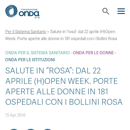
search
Per il Sistema Sanitario
>
Salute in “rosa”: dal 22 aprile (H)Open
CHI SIAMO
Week. Porte aperte alle donne in 181 ospedali con i Bollini Rosa
CON CHI LAVORIAMO
ONDA PER IL SISTEMA SANITARIO
ONDA PER LE DONNE
ONDA PER LE ISTITUZIONI
SALUTE IN “ROSA”: DAL 22
STRUMENTI
APRILE (H)OPEN WEEK. PORTE
APERTE ALLE DONNE IN 181
PROGETTI
OSPEDALI CON I BOLLINI ROSA
BOLLINI
15 Apr 2016
NEWS