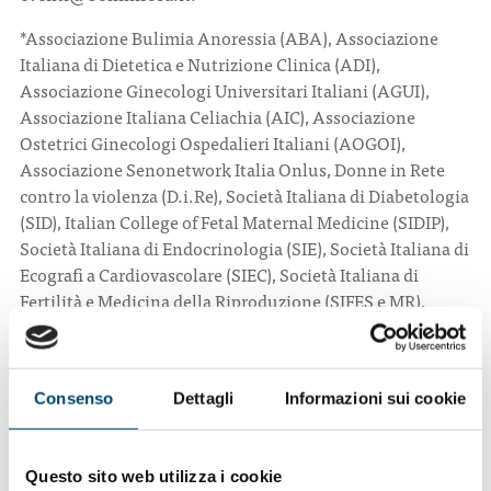
*Associazione Bulimia Anoressia (ABA), Associazione
Italiana di Dietetica e Nutrizione Clinica (ADI),
Associazione Ginecologi Universitari Italiani (AGUI),
Associazione Italiana Celiachia (AIC), Associazione
Ostetrici Ginecologi Ospedalieri Italiani (AOGOI),
Associazione Senonetwork Italia Onlus, Donne in Rete
contro la violenza (D.i.Re), Società Italiana di Diabetologia
(SID), Italian College of Fetal Maternal Medicine (SIDIP),
Società Italiana di Endocrinologia (SIE), Società Italiana di
Ecografi a Cardiovascolare (SIEC), Società Italiana di
Fertilità e Medicina della Riproduzione (SIFES e MR),
Società Italiana di Ginecologia e Ostetricia (SIGO), Società
Italiana di Medicina di Emergenza ed Urgenza (SIMEU),
Società
Consenso
Dettagli
Informazioni sui cookie
Italiana di Neurologia (SIN), Associazione autonoma
aderente alla SIN per le demenze (SIN‐DEM), Società
Italiana dell’Osteoporosi del Metabolismo Minerale, e
Questo sito web utilizza i cookie
delle Malattie dello Scheletro (SIOMMMS), Società