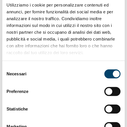
Italiana di Psichiatria (SIP), Società Italiana di
Utilizziamo i cookie per personalizzare contenuti ed
Reumatologia (SIR).
annunci, per fornire funzionalità dei social media e per
analizzare il nostro traffico. Condividiamo inoltre
Ufficio stampa
informazioni sul modo in cui utilizzi il nostro sito con i
HealthCom Consulting
nostri partner che si occupano di analisi dei dati web,
Laura Fezzigna, mob. +39 347 4226427 email
pubblicità e social media, i quali potrebbero combinarle
laura.fezzigna@hcc‐milano.com
con altre informazioni che hai fornito loro o che hanno
Carlotta Freri, tel. +39 02 87399174 email
raccolto dal tuo utilizzo dei loro servizi.
carlotta.freri@hcc‐milano.com
Selezione
Necessari
MATERIALE DOWNLOAD
del
consenso
Preferenze
Comunicato stampa
Statistiche
Marketing