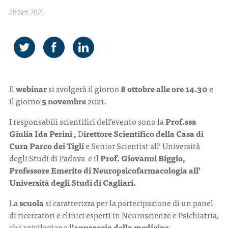
28 Set 2021
CONTATTI
Il
webinar
si svolgerà il giorno
8 ottobre alle ore 14.30
e
ITA
ENG
il giorno
5 novembre
2021.
I responsabili scientifici dell’evento sono la
Prof.ssa
Giulia Ida Perini ,
D
irettore Scientifico della Casa di
Cura Parco dei Tigli
e Senior Scientist all’ Università
degli Studi di Padova e il
Prof. Giovanni Biggio,
Professore Emerito di Neuropsicofarmacologia all’
Università degli Studi di Cagliari.
La
scuola
si caratterizza per la partecipazione di un panel
di ricercatori e clinici esperti in Neuroscienze e Psichiatria,
che privilegiano
l’approccio della medicina