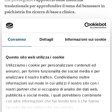
traslazionale per approfondire il tema del benessere in
psichiatria fra ricerca di base e clinica.
L’iscrizione all’evento è gratuita
, fino a un
massimo di
100 iscrizioni per singola giornata.
Per partecipare clicca il seguente link :
https://www.fad-
Consenso
Dettagli
Informazioni sui cookie
depratocongressi.it/login/index.php
Per info:
https://www.fad-
Questo sito web utilizza i cookie
depratocongressi.it/mod/page/view.php?id=644
Utilizziamo i cookie per personalizzare contenuti ed
annunci, per fornire funzionalità dei social media e per
analizzare il nostro traffico. Condividiamo inoltre
informazioni sul modo in cui utilizzi il nostro sito con i
nostri partner che si occupano di analisi dei dati web,
programma webinar
pubblicità e social media, i quali potrebbero combinarle
con altre informazioni che hai fornito loro o che hanno
raccolto dal tuo utilizzo dei loro servizi.