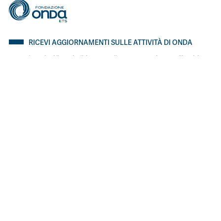
RICEVI AGGIORNAMENTI SULLE ATTIVITÀ DI ONDA
Inserisci il tuo indirizzo e-mail per proseguire con l'iscrizione.
ISCRIVITI
I SITI DI ONDA
Bollino Rosa
Bollino RosaArgento
Io non sclero
Depressione post partum
SEGUICI