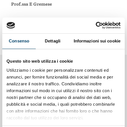
Prof.ssa E Gremese
Gli
eventi
si terranno sulla loro
pagina Facebook
:
https://www.facebook.com/ReDOreumatologhedonne/vi
deos/173555701074322/
Consenso
Dettagli
Informazioni sui cookie
Questo sito web utilizza i cookie
NOTIZIE CORRELATE
Utilizziamo i cookie per personalizzare contenuti ed
annunci, per fornire funzionalità dei social media e per
analizzare il nostro traffico. Condividiamo inoltre
informazioni sul modo in cui utilizzi il nostro sito con i
nostri partner che si occupano di analisi dei dati web,
pubblicità e social media, i quali potrebbero combinarle
con altre informazioni che hai fornito loro o che hanno
raccolto dal tuo utilizzo dei loro servizi.