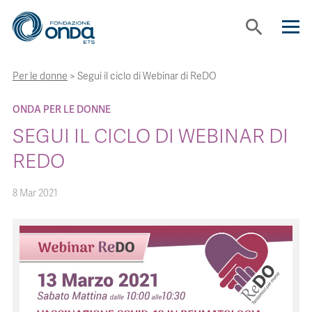
search
Per le donne
>
Segui il ciclo di Webinar di ReDO
CHI SIAMO
ONDA PER LE DONNE
CON CHI LAVORIAMO
SEGUI IL CICLO DI WEBINAR DI
REDO
STRUMENTI
8 Mar 2021
PROGETTI
BOLLINI
NEWS