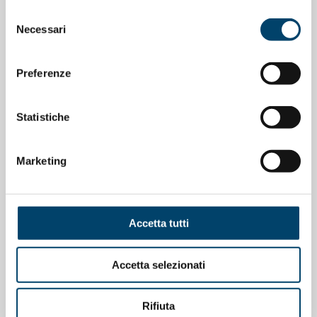
Selezione
Necessari
del
consenso
Preferenze
ONDA PER LE DONNE
Depressione Post Partum: intervista al
Statistiche
Prof. Claudio Mencacci
Marketing
23 Apr 2026
Accetta tutti
Accetta selezionati
Rifiuta