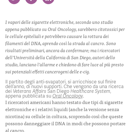
CONTATTI
I vapori delle sigarette elettroniche, secondo uno studio
appena pubblicato su
Oral Oncology
, sarebbero citotossici per
le cellule epiteliali e potrebbero causare la rottura dei
filamenti del DNA, aprendo così la strada al cancro. Sono
risultati preliminari, ancora da confermare; ma i ricercatori
ITA
ENG
dell’Università della California di San Diego, autori dello
studio, lanciano l’allarme e chiedono di fare luce al più presto
sui potenziali effetti cancerogeni delle
e-cig
.
Il partito degli anti-svapatori, si arricchisce sul finire
dell’anno, di nuovi supporti. Che vengono da una ricerca
dei
Veterans Affairs
San Diego
Healthcare System
,
appena pubblicata su
Oral Oncology
.
I ricercatori americani hanno testato due tipi di sigarette
elettroniche e i relativi liquidi (anche la versione senza
nicotina) su cellule in coltura, scoprendo così che queste
possono danneggiare il DNA in modi che possono portare
al cancro.