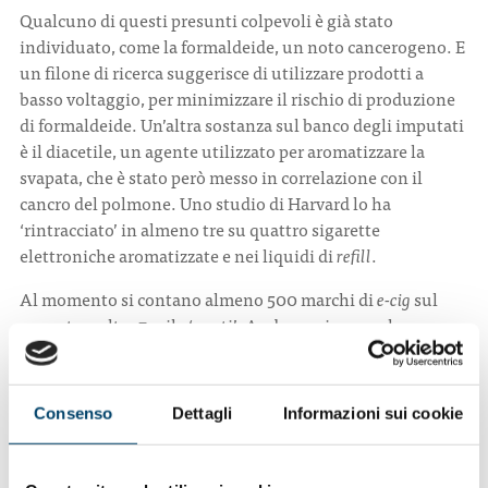
Qualcuno di questi presunti colpevoli è già stato
individuato, come la formaldeide, un noto cancerogeno. E
un filone di ricerca suggerisce di utilizzare prodotti a
basso voltaggio, per minimizzare il rischio di produzione
di formaldeide. Un’altra sostanza sul banco degli imputati
è il diacetile, un agente utilizzato per aromatizzare la
svapata, che è stato però messo in correlazione con il
cancro del polmone. Uno studio di Harvard lo ha
‘rintracciato’ in almeno tre su quattro sigarette
elettroniche aromatizzate e nei liquidi di
refill
.
Al momento si contano almeno 500 marchi di
e-cig
sul
mercato e oltre 7 mila ‘gusti’. Andare a ricercare la
presenza di possibili cancerogeni in questo
mare magnum
è un lavoro quindi non da poco, che darà molto filo da
torcere agli scienziati.
Consenso
Dettagli
Informazioni sui cookie
“Per il momento con la nostra ricerca siamo riusciti a
evidenziare almeno che le sigarette elettroniche nel