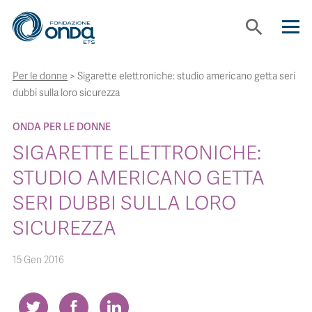
search
Per le donne
>
Sigarette elettroniche: studio americano getta seri
CHI SIAMO
dubbi sulla loro sicurezza
CON CHI LAVORIAMO
ONDA PER LE DONNE
SIGARETTE ELETTRONICHE:
STRUMENTI
STUDIO AMERICANO GETTA
SERI DUBBI SULLA LORO
PROGETTI
SICUREZZA
BOLLINI
15 Gen 2016
NEWS