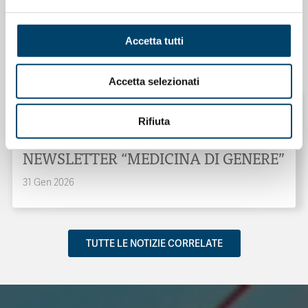
ONDA PER IL SISTEMA SANITARIO
ONDA PER LE DONNE
Salu’. Dal dialogo alla cura
Accetta tutti
15 Apr 2026
Accetta selezionati
Rifiuta
ONDA PER LE DONNE
NEWSLETTER “MEDICINA DI GENERE”
31 Gen 2026
TUTTE LE NOTIZIE CORRELATE