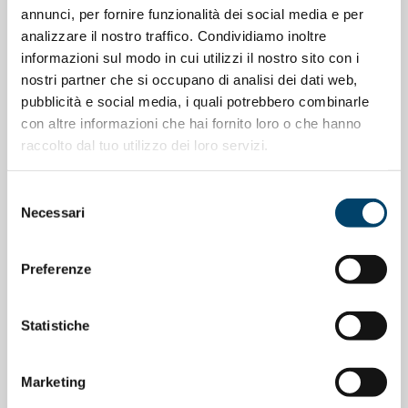
annunci, per fornire funzionalità dei social media e per
analizzare il nostro traffico. Condividiamo inoltre
ONDA PER LE DONNE
informazioni sul modo in cui utilizzi il nostro sito con i
nostri partner che si occupano di analisi dei dati web,
Depressione Post Partum: intervista al
pubblicità e social media, i quali potrebbero combinarle
Prof. Claudio Mencacci
con altre informazioni che hai fornito loro o che hanno
raccolto dal tuo utilizzo dei loro servizi.
23 Apr 2026
Selezione
Necessari
del
consenso
Preferenze
Statistiche
Marketing