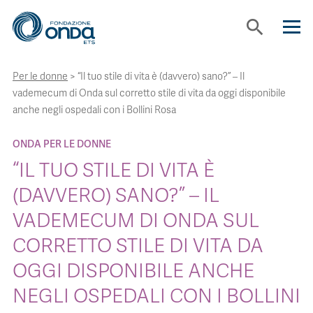
search
Per le donne
>
“Il tuo stile di vita è (davvero) sano?” – Il
CHI SIAMO
vademecum di Onda sul corretto stile di vita da oggi disponibile
anche negli ospedali con i Bollini Rosa
CON CHI LAVORIAMO
ONDA PER LE DONNE
“IL TUO STILE DI VITA È
STRUMENTI
(DAVVERO) SANO?” – IL
VADEMECUM DI ONDA SUL
PROGETTI
CORRETTO STILE DI VITA DA
BOLLINI
OGGI DISPONIBILE ANCHE
NEGLI OSPEDALI CON I BOLLINI
NEWS